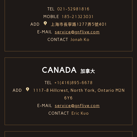
TEL
021-52981816
MOBILE
185-21323031
ADD
上海市長寧路1277弄5號401
E-MAIL
service@gnflive.com
CONTACT
Jonah Ko
CANADA
加拿大
TEL
+1(416)895-6678
ADD
1117-8 Hillcrest, North York, Ontario M2N
6Y6
E-MAIL
service@gnflive.com
CONTACT
Eric Kuo