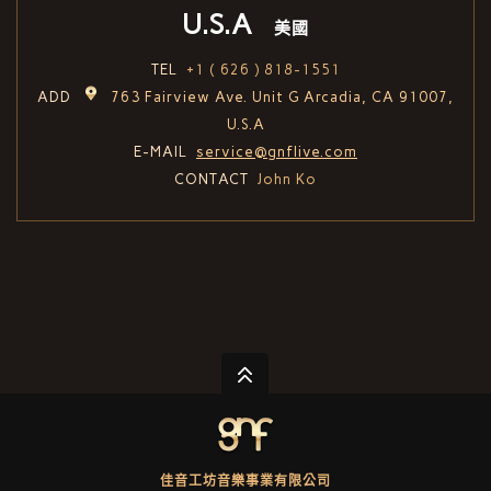
U.S.A
美國
TEL
+1 ( 626 ) 818-1551
ADD
763 Fairview Ave. Unit G Arcadia, CA 91007,
U.S.A
E-MAIL
service@gnflive.com
CONTACT
John Ko
佳音工坊音樂事業有限公司