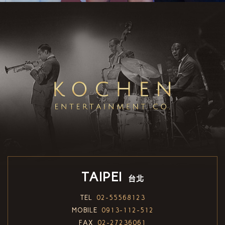
TAIPEI
台北
TEL
02-55568123
MOBILE
0913-112-512
FAX
02-27236061