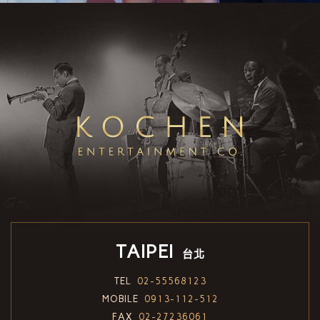
TAIPEI
台北
TEL
02-55568123
MOBILE
0913-112-512
FAX
02-27236061