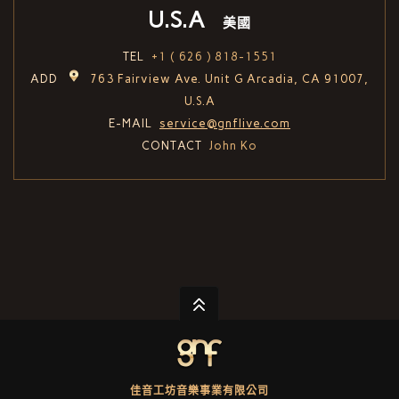
U.S.A
美國
TEL
+1 ( 626 ) 818-1551
ADD
763 Fairview Ave. Unit G Arcadia, CA 91007,
U.S.A
E-MAIL
service@gnflive.com
CONTACT
John Ko
佳音工坊音樂事業有限公司