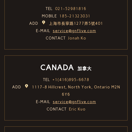
TEL
021-52981816
MOBILE
185-21323031
ADD
上海市長寧路1277弄5號401
E-MAIL
service@gnflive.com
CONTACT
Jonah Ko
CANADA
加拿大
TEL
+1(416)895-6678
ADD
1117-8 Hillcrest, North York, Ontario M2N
6Y6
E-MAIL
service@gnflive.com
CONTACT
Eric Kuo