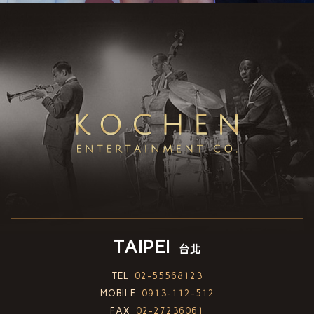
TAIPEI
台北
TEL
02-55568123
MOBILE
0913-112-512
FAX
02-27236061