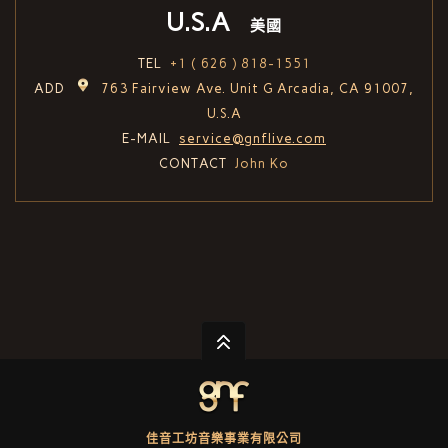
U.S.A
美國
TEL
+1 ( 626 ) 818-1551
ADD
763 Fairview Ave. Unit G Arcadia, CA 91007,
U.S.A
E-MAIL
service@gnflive.com
CONTACT
John Ko
佳音工坊音樂事業有限公司