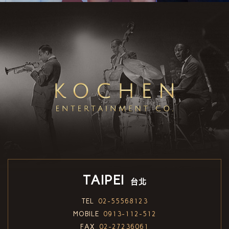
TAIPEI
台北
TEL
02-55568123
MOBILE
0913-112-512
FAX
02-27236061