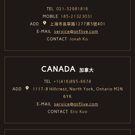
TEL
021-52981816
MOBILE
185-21323031
ADD
上海市長寧路1277弄5號401
E-MAIL
service@gnflive.com
CONTACT
Jonah Ko
CANADA
加拿大
TEL
+1(416)895-6678
ADD
1117-8 Hillcrest, North York, Ontario M2N
6Y6
E-MAIL
service@gnflive.com
CONTACT
Eric Kuo