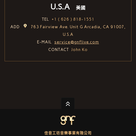
U.S.A
美國
TEL
+1 ( 626 ) 818-1551
ADD
763 Fairview Ave. Unit G Arcadia, CA 91007,
U.S.A
E-MAIL
service@gnflive.com
CONTACT
John Ko
佳音工坊音樂事業有限公司