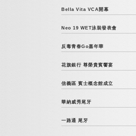
Bella Vita VCA開幕
Neo 19 WET泳裝發表會
反毒青春Go嘉年華
花旗銀行 尊榮貴賓饗宴
信義區 賓士概念館成立
華納威秀尾牙
一路通 尾牙