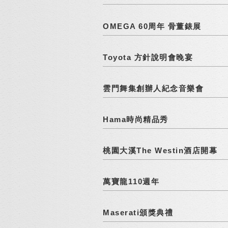
OMEGA 60周年 骨董錶展
Toyota 方針說明會晚宴
雲門舞集創辦人紀念音樂會
Hama時尚精品秀
桃園大溪The Westin酒店開幕
萬寶龍110週年
Maserati頒獎典禮