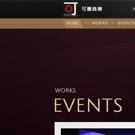
可圈
HOME
>
WORKS
>
EVENT