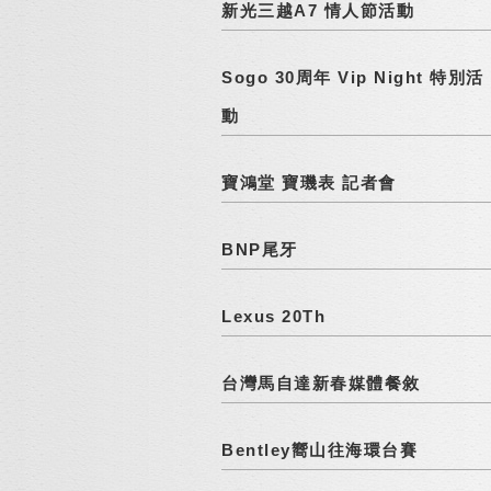
新光三越A7 情人節活動
Sogo 30周年 Vip Night 特別活
動
寶鴻堂 寶璣表 記者會
BNP尾牙
Lexus 20Th
台灣馬自達新春媒體餐敘
Bentley嚮山往海環台賽