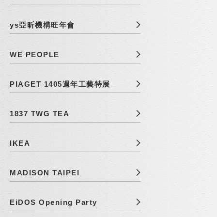
ys亞昕機構旺年會
WE PEOPLE
PIAGET 1405週年工藝特展
1837 TWG TEA
IKEA
MADISON TAIPEI
EiDOS Opening Party