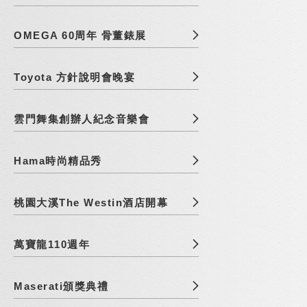
OMEGA 60周年 骨董錶展
Toyota 方針說明會晚宴
雲門舞集創辦人紀念音樂會
Hama時尚精品秀
桃園大溪The Westin酒店開幕
萬寶龍110週年
Maserati頒獎典禮