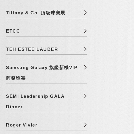
Tiffany & Co. 頂級珠寶展
ETCC
TEH ESTEE LAUDER
Samsung Galaxy 旗艦新機VIP
商務晚宴
SEMI Leadership GALA
Dinner
Roger Vivier