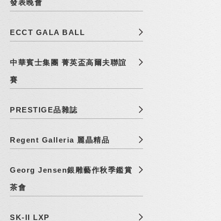
發表晚會
ECCT GALA BALL
中華賓士集團 菁英盃高爾夫聯誼
賽
PRESTIGE品雜誌
Regent Galleria 麗晶精品
Georg Jensen銀雕藝作秋季鑑賞
茶會
SK-II LXP