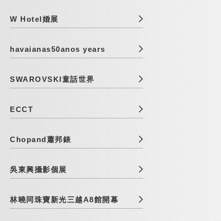
W Hotel婚展
havaianas50anos years
SWAROVSKI童話世界
ECCT
Chopand蕭邦錶
吳東興攝影個展
林曉同珠寶新光三越A8館開幕