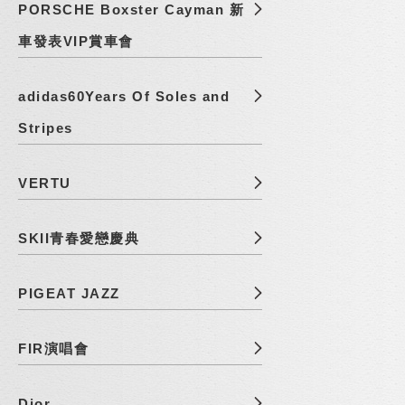
PORSCHE Boxster Cayman 新
車發表VIP賞車會
adidas60Years Of Soles and
Stripes
VERTU
SKII青春愛戀慶典
PIGEAT JAZZ
FIR演唱會
Dior