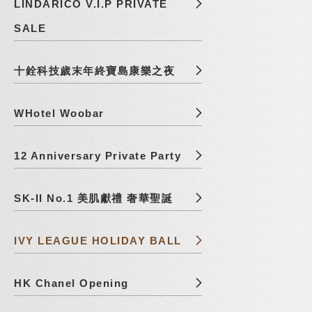
LINDARICO V.I.P PRIVATE
SALE
十銓科技歲末年終寶島康樂之夜
WHotel Woobar
12 Anniversary Private Party
SK-II No.1 美肌獻禮 奢華聖誕
IVY LEAGUE HOLIDAY BALL
HK Chanel Opening