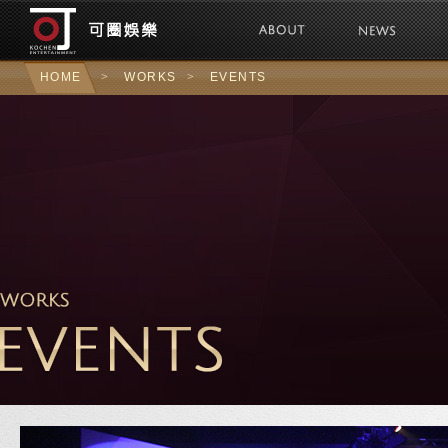
可圈娛樂Kochen 
HOME
>
WORKS
>
EVENTS