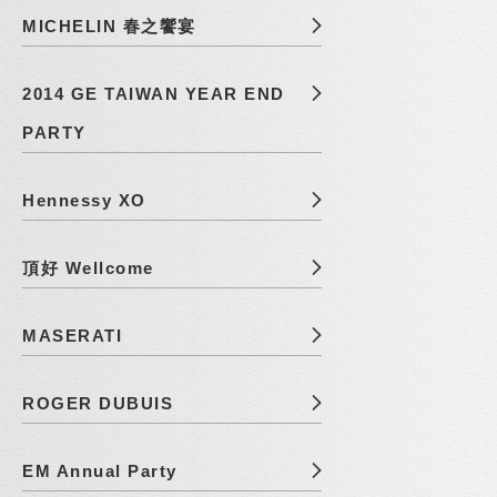
MICHELIN 春之饗宴
2014 GE TAIWAN YEAR END
PARTY
Hennessy XO
頂好 Wellcome
MASERATI
ROGER DUBUIS
EM Annual Party