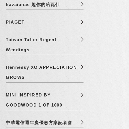
havaianas 趣你的哈瓦仕
PIAGET
Taiwan Tatler Regent
Weddings
Hennessy XO APPRECIATION
GROWS
MINI INSPIRED BY
GOODWOOD 1 OF 1000
中華電信週年慶優惠方案記者會