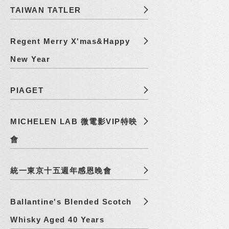
TAIWAN TATLER
Regent Merry X'mas&Happy
New Year
PIAGET
MICHELEN LAB 微電影VIP特映
會
統一東京十五週年感恩晚會
Ballantine's Blended Scotch
Whisky Aged 40 Years