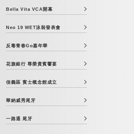
Bella Vita VCA開幕
Neo 19 WET泳裝發表會
反毒青春Go嘉年華
花旗銀行 尊榮貴賓饗宴
信義區 賓士概念館成立
華納威秀尾牙
一路通 尾牙