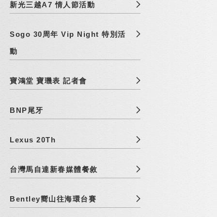
新光三越A7 情人節活動
Sogo 30周年 Vip Night 特別活
動
寶鴻堂 寶璣表 記者會
BNP尾牙
Lexus 20Th
台灣馬自達新春媒體餐敘
Bentley嚮山往海環台賽