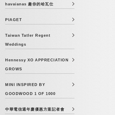
havaianas 趣你的哈瓦仕
PIAGET
Taiwan Tatler Regent
Weddings
Hennessy XO APPRECIATION
GROWS
MINI INSPIRED BY
GOODWOOD 1 OF 1000
中華電信週年慶優惠方案記者會