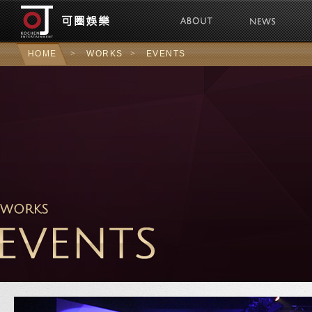
可圈娛樂Kochen 
HOME
>
WORKS
>
EVENTS