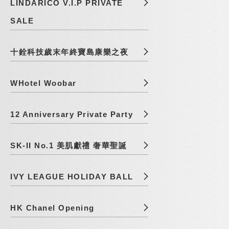
LINDARICO V.I.P PRIVATE
SALE
十銓科技歲末年終寶島康樂之夜
WHotel Woobar
12 Anniversary Private Party
SK-II No.1 美肌獻禮 奢華聖誕
IVY LEAGUE HOLIDAY BALL
HK Chanel Opening