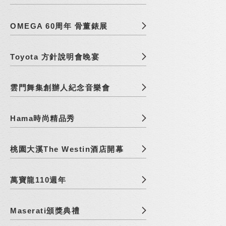
OMEGA 60周年 骨董錶展
Toyota 方針說明會晚宴
雲門舞集創辦人紀念音樂會
Hama時尚精品秀
桃園大溪The Westin酒店開幕
萬寶龍110週年
Maserati頒獎典禮