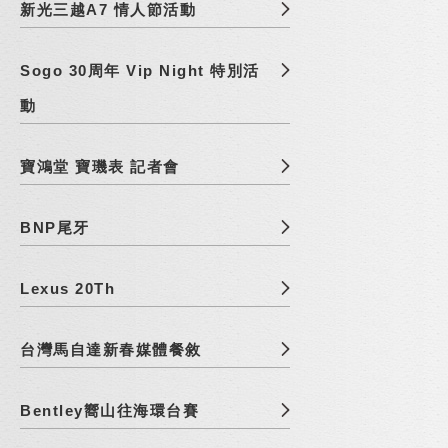
新光三越A7 情人節活動
Sogo 30周年 Vip Night 特別活
動
寶鴻堂 寶璣表 記者會
BNP尾牙
Lexus 20Th
台灣馬自達新春媒體餐敘
Bentley嚮山往海環台賽