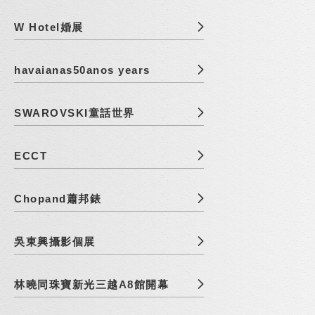
W Hotel婚展
havaianas50anos years
SWAROVSKI童話世界
ECCT
Chopand蕭邦錶
吳東興攝影個展
林曉同珠寶新光三越A8館開幕