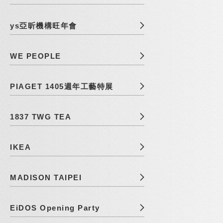
ys亞昕機構旺年會
WE PEOPLE
PIAGET 1405週年工藝特展
1837 TWG TEA
IKEA
MADISON TAIPEI
EiDOS Opening Party