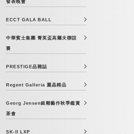
發表晚會
ECCT GALA BALL
中華賓士集團 菁英盃高爾夫聯誼
賽
PRESTIGE品雜誌
Regent Galleria 麗晶精品
Georg Jensen銀雕藝作秋季鑑賞
茶會
SK-II LXP