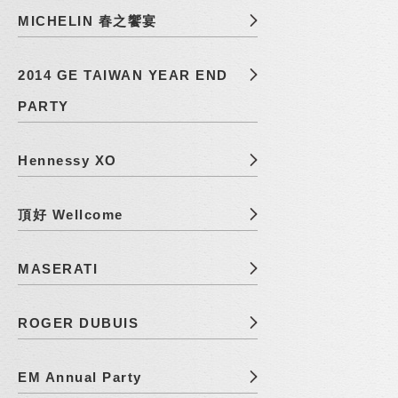
MICHELIN 春之饗宴
2014 GE TAIWAN YEAR END
PARTY
Hennessy XO
頂好 Wellcome
MASERATI
ROGER DUBUIS
EM Annual Party