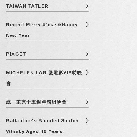
TAIWAN TATLER
Regent Merry X'mas&Happy
New Year
PIAGET
MICHELEN LAB 微電影VIP特映
會
統一東京十五週年感恩晚會
Ballantine's Blended Scotch
Whisky Aged 40 Years