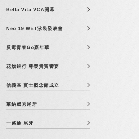
Bella Vita VCA開幕
Neo 19 WET泳裝發表會
反毒青春Go嘉年華
花旗銀行 尊榮貴賓饗宴
信義區 賓士概念館成立
華納威秀尾牙
一路通 尾牙