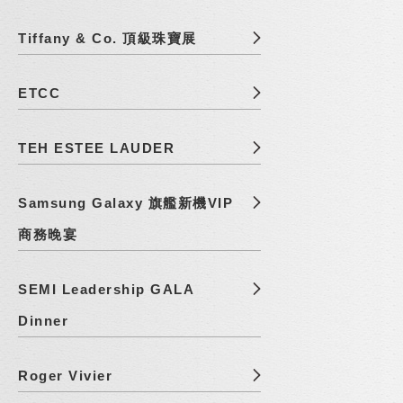
Tiffany & Co. 頂級珠寶展
ETCC
TEH ESTEE LAUDER
Samsung Galaxy 旗艦新機VIP
商務晚宴
SEMI Leadership GALA
Dinner
Roger Vivier