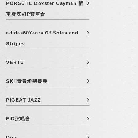
PORSCHE Boxster Cayman 新
車發表VIP賞車會
adidas60Years Of Soles and
Stripes
VERTU
SKII青春愛戀慶典
PIGEAT JAZZ
FIR演唱會
Dior