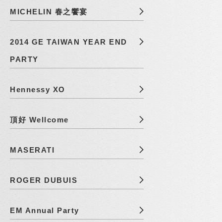
MICHELIN 春之饗宴
2014 GE TAIWAN YEAR END
PARTY
Hennessy XO
頂好 Wellcome
MASERATI
ROGER DUBUIS
EM Annual Party