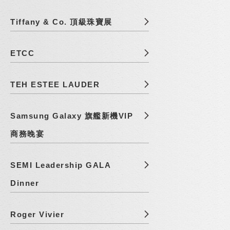
Tiffany & Co. 頂級珠寶展
ETCC
TEH ESTEE LAUDER
Samsung Galaxy 旗艦新機VIP
商務晚宴
SEMI Leadership GALA
Dinner
Roger Vivier