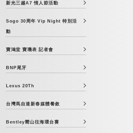
新光三越A7 情人節活動
Sogo 30周年 Vip Night 特別活
動
寶鴻堂 寶璣表 記者會
BNP尾牙
Lexus 20Th
台灣馬自達新春媒體餐敘
Bentley嚮山往海環台賽