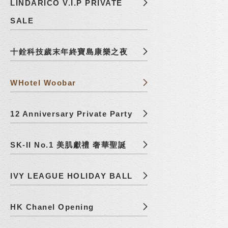
LINDARICO V.I.P PRIVATE
SALE
十銓科技歲末年終寶島康樂之夜
WHotel Woobar
12 Anniversary Private Party
SK-II No.1 美肌獻禮 奢華聖誕
IVY LEAGUE HOLIDAY BALL
HK Chanel Opening