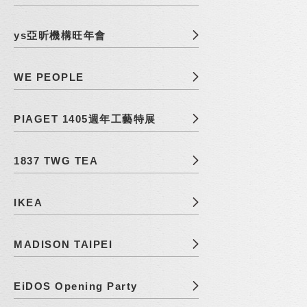
ys亞昕機構旺年會
WE PEOPLE
PIAGET 1405週年工藝特展
1837 TWG TEA
IKEA
MADISON TAIPEI
EiDOS Opening Party