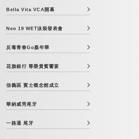
Bella Vita VCA開幕
Neo 19 WET泳裝發表會
反毒青春Go嘉年華
花旗銀行 尊榮貴賓饗宴
信義區 賓士概念館成立
華納威秀尾牙
一路通 尾牙