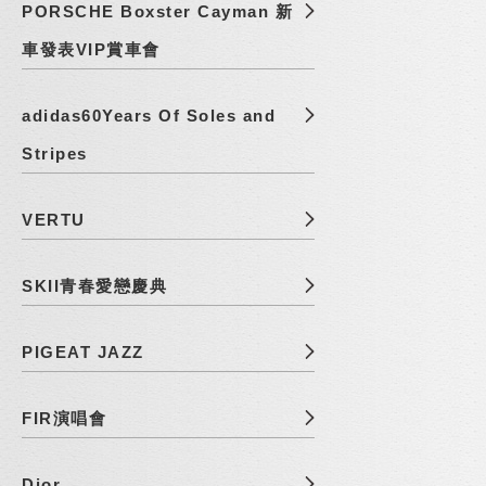
PORSCHE Boxster Cayman 新
車發表VIP賞車會
adidas60Years Of Soles and
Stripes
VERTU
SKII青春愛戀慶典
PIGEAT JAZZ
FIR演唱會
Dior