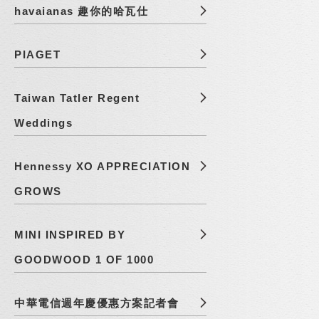
havaianas 趣你的哈瓦仕
PIAGET
Taiwan Tatler Regent
Weddings
Hennessy XO APPRECIATION
GROWS
MINI INSPIRED BY
GOODWOOD 1 OF 1000
中華電信週年慶優惠方案記者會