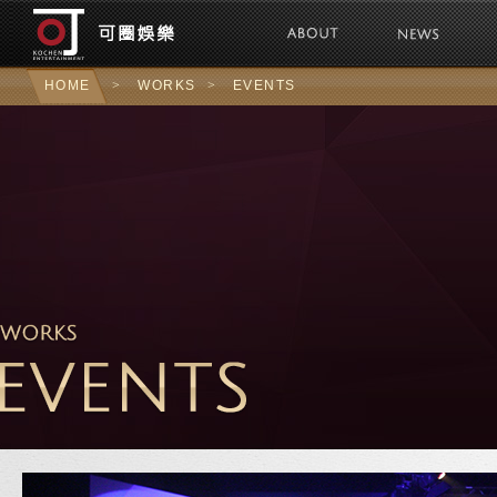
可圈娛樂Kochen 
HOME
>
WORKS
>
EVENTS