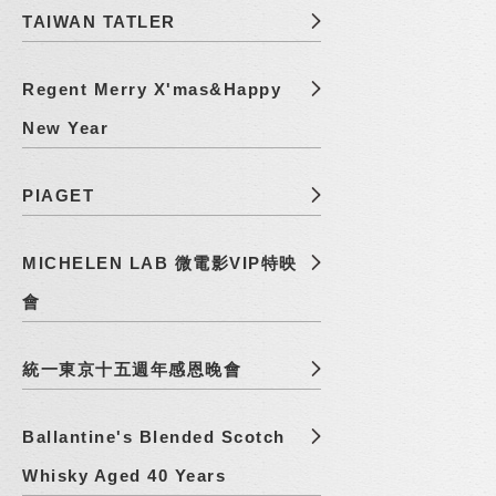
TAIWAN TATLER
Regent Merry X'mas&Happy
New Year
PIAGET
MICHELEN LAB 微電影VIP特映
會
統一東京十五週年感恩晚會
Ballantine's Blended Scotch
Whisky Aged 40 Years