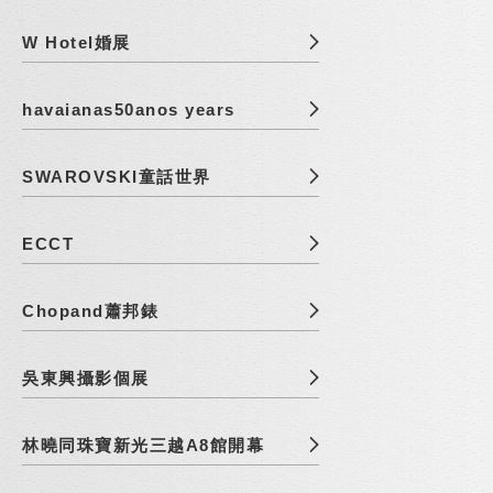
W Hotel婚展
havaianas50anos years
SWAROVSKI童話世界
ECCT
Chopand蕭邦錶
吳東興攝影個展
林曉同珠寶新光三越A8館開幕