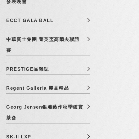
發表晚會
ECCT GALA BALL
中華賓士集團 菁英盃高爾夫聯誼
賽
PRESTIGE品雜誌
Regent Galleria 麗晶精品
Georg Jensen銀雕藝作秋季鑑賞
茶會
SK-II LXP