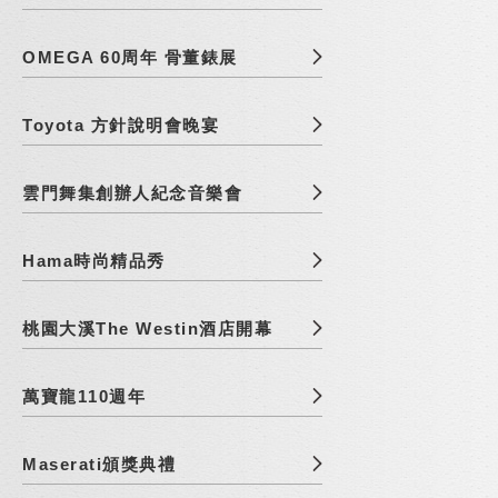
OMEGA 60周年 骨董錶展
Toyota 方針說明會晚宴
雲門舞集創辦人紀念音樂會
Hama時尚精品秀
桃園大溪The Westin酒店開幕
萬寶龍110週年
Maserati頒獎典禮