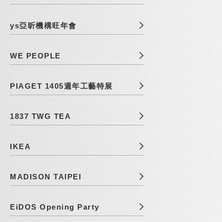
ys亞昕機構旺年會
WE PEOPLE
PIAGET 1405週年工藝特展
1837 TWG TEA
IKEA
MADISON TAIPEI
EiDOS Opening Party