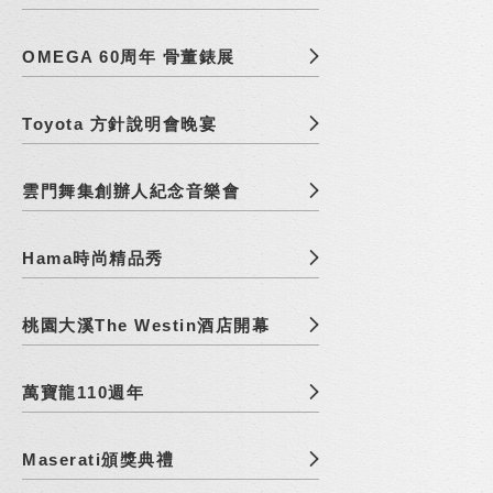
OMEGA 60周年 骨董錶展
Toyota 方針說明會晚宴
雲門舞集創辦人紀念音樂會
Hama時尚精品秀
桃園大溪The Westin酒店開幕
萬寶龍110週年
Maserati頒獎典禮