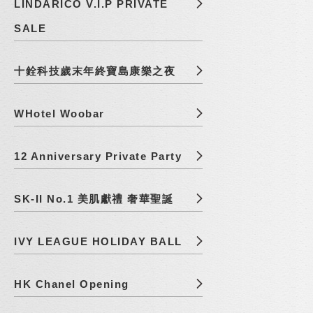
LINDARICO V.I.P PRIVATE
SALE
十銓科技歲末年終寶島康樂之夜
WHotel Woobar
12 Anniversary Private Party
SK-II No.1 美肌獻禮 奢華聖誕
IVY LEAGUE HOLIDAY BALL
HK Chanel Opening