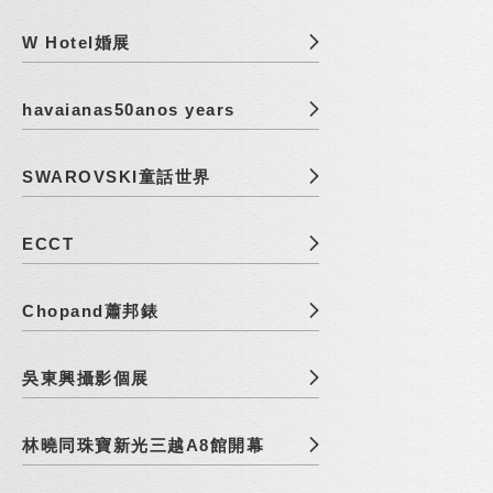
W Hotel婚展
havaianas50anos years
SWAROVSKI童話世界
ECCT
Chopand蕭邦錶
吳東興攝影個展
林曉同珠寶新光三越A8館開幕