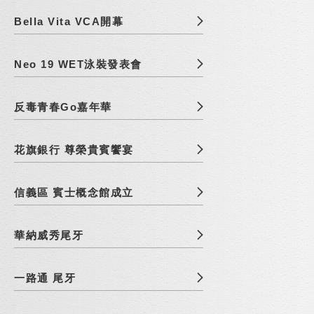
Bella Vita VCA開幕
Neo 19 WET泳裝發表會
反毒青春Go嘉年華
花旗銀行 尊榮貴賓饗宴
信義區 賓士概念館成立
華納威秀尾牙
一路通 尾牙