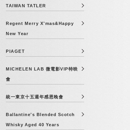
TAIWAN TATLER
Regent Merry X'mas&Happy
New Year
PIAGET
MICHELEN LAB 微電影VIP特映
會
統一東京十五週年感恩晚會
Ballantine's Blended Scotch
Whisky Aged 40 Years