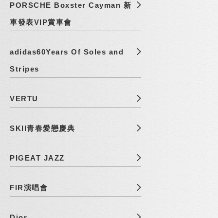
PORSCHE Boxster Cayman 新
車發表VIP賞車會
adidas60Years Of Soles and
Stripes
VERTU
SKII青春愛戀慶典
PIGEAT JAZZ
FIR演唱會
Dior