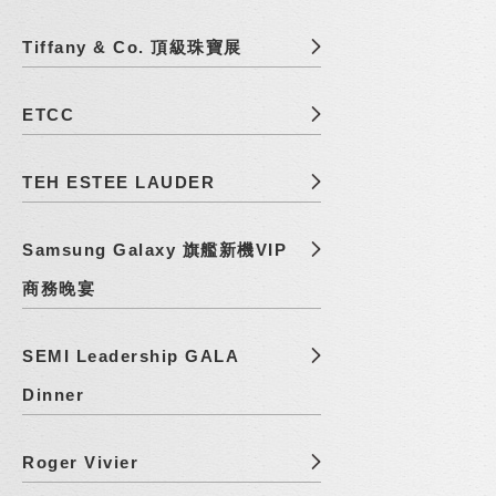
Tiffany & Co. 頂級珠寶展
ETCC
TEH ESTEE LAUDER
Samsung Galaxy 旗艦新機VIP
商務晚宴
SEMI Leadership GALA
Dinner
Roger Vivier