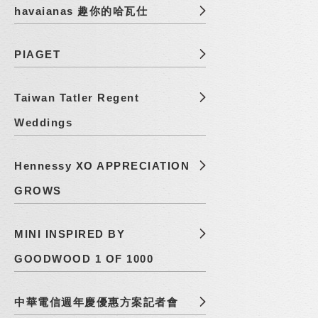
havaianas 趣你的哈瓦仕
PIAGET
Taiwan Tatler Regent
Weddings
Hennessy XO APPRECIATION
GROWS
MINI INSPIRED BY
GOODWOOD 1 OF 1000
中華電信週年慶優惠方案記者會