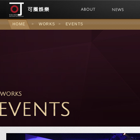
可圈娛樂Kochen 
HOME
>
WORKS
>
EVENTS