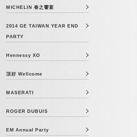
MICHELIN 春之饗宴
2014 GE TAIWAN YEAR END
PARTY
Hennessy XO
頂好 Wellcome
MASERATI
ROGER DUBUIS
EM Annual Party