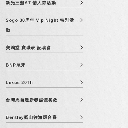
新光三越A7 情人節活動
Sogo 30周年 Vip Night 特別活
動
寶鴻堂 寶璣表 記者會
BNP尾牙
Lexus 20Th
台灣馬自達新春媒體餐敘
Bentley嚮山往海環台賽