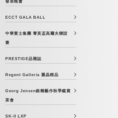
發表晚會
ECCT GALA BALL
中華賓士集團 菁英盃高爾夫聯誼
賽
PRESTIGE品雜誌
Regent Galleria 麗晶精品
Georg Jensen銀雕藝作秋季鑑賞
茶會
SK-II LXP