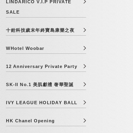
LINDARICO V.I.P PRIVATE
SALE
十銓科技歲末年終寶島康樂之夜
WHotel Woobar
12 Anniversary Private Party
SK-II No.1 美肌獻禮 奢華聖誕
IVY LEAGUE HOLIDAY BALL
HK Chanel Opening