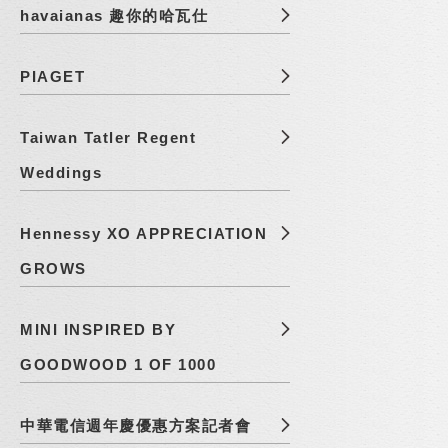
havaianas 趣你的哈瓦仕
PIAGET
Taiwan Tatler Regent
Weddings
Hennessy XO APPRECIATION
GROWS
MINI INSPIRED BY
GOODWOOD 1 OF 1000
中華電信週年慶優惠方案記者會