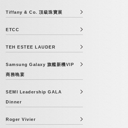
Tiffany & Co. 頂級珠寶展
ETCC
TEH ESTEE LAUDER
Samsung Galaxy 旗艦新機VIP
商務晚宴
SEMI Leadership GALA
Dinner
Roger Vivier