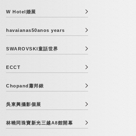
W Hotel婚展
havaianas50anos years
SWAROVSKI童話世界
ECCT
Chopand蕭邦錶
吳東興攝影個展
林曉同珠寶新光三越A8館開幕