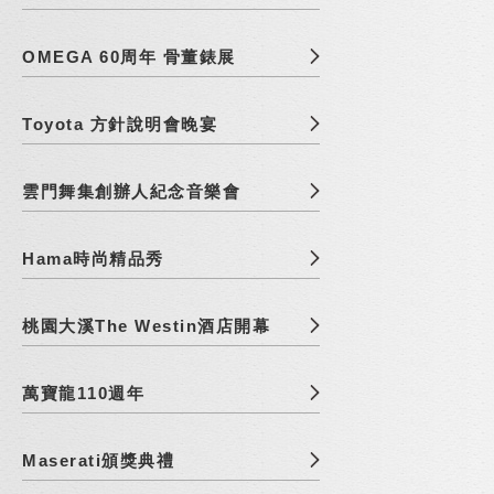
OMEGA 60周年 骨董錶展
Toyota 方針說明會晚宴
雲門舞集創辦人紀念音樂會
Hama時尚精品秀
桃園大溪The Westin酒店開幕
萬寶龍110週年
Maserati頒獎典禮