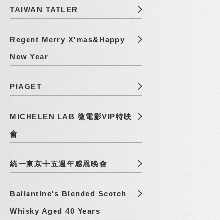
TAIWAN TATLER
Regent Merry X'mas&Happy
New Year
PIAGET
MICHELEN LAB 微電影VIP特映
會
統一東京十五週年感恩晚會
Ballantine's Blended Scotch
Whisky Aged 40 Years