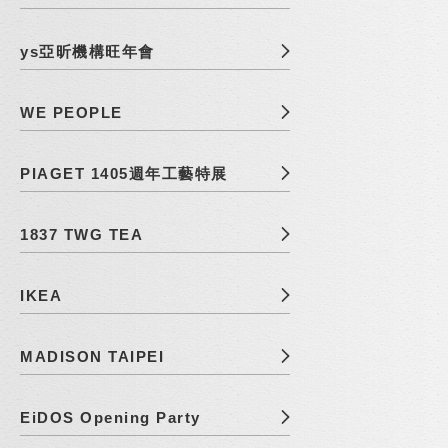
ys亞昕機構旺年會
WE PEOPLE
PIAGET 1405週年工藝特展
1837 TWG TEA
IKEA
MADISON TAIPEI
EiDOS Opening Party