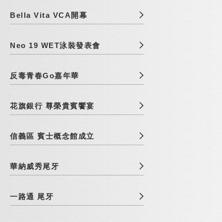
Bella Vita VCA開幕
Neo 19 WET泳裝發表會
反毒青春Go嘉年華
花旗銀行 尊榮貴賓饗宴
信義區 賓士概念館成立
華納威秀尾牙
一路通 尾牙