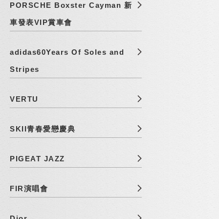
PORSCHE Boxster Cayman 新
車發表VIP賞車會
adidas60Years Of Soles and
Stripes
VERTU
SKII青春愛戀慶典
PIGEAT JAZZ
FIR演唱會
Dior