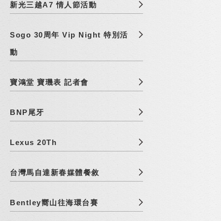
新光三越A7 情人節活動
Sogo 30周年 Vip Night 特別活
動
寶鴻堂 寶璣表 記者會
BNP尾牙
Lexus 20Th
台灣馬自達新春媒體餐敘
Bentley嚮山往海環台賽