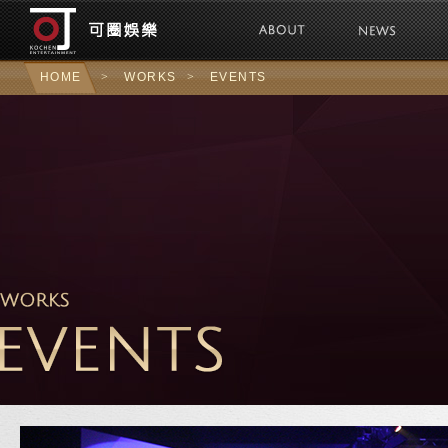
可圈娛樂Kochen 
HOME
>
WORKS
>
EVENTS