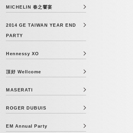
MICHELIN 春之饗宴
2014 GE TAIWAN YEAR END
PARTY
Hennessy XO
頂好 Wellcome
MASERATI
ROGER DUBUIS
EM Annual Party