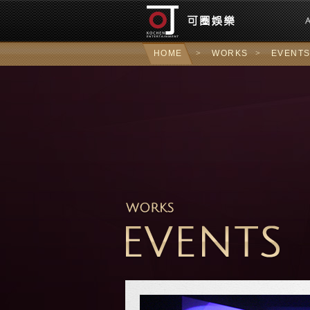
可圈
HOME
>
WORKS
>
EVENT