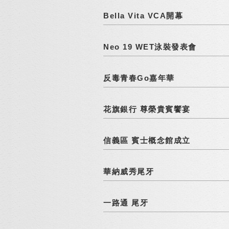
Bella Vita VCA開幕
Neo 19 WET泳裝發表會
反毒青春Go嘉年華
花旗銀行 尊榮貴賓饗宴
信義區 賓士概念館成立
華納威秀尾牙
一路通 尾牙