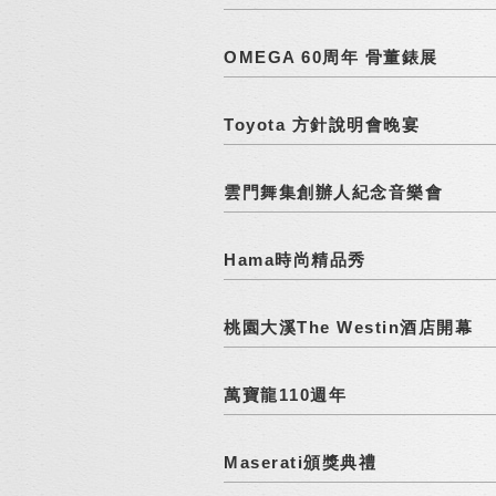
OMEGA 60周年 骨董錶展
Toyota 方針說明會晚宴
雲門舞集創辦人紀念音樂會
Hama時尚精品秀
桃園大溪The Westin酒店開幕
萬寶龍110週年
Maserati頒獎典禮