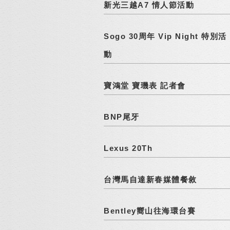
新光三越A7 情人節活動
Sogo 30周年 Vip Night 特別活
動
寶鴻堂 寶璣表 記者會
BNP尾牙
Lexus 20Th
台灣馬自達新春媒體餐敘
Bentley嚮山往海環台賽