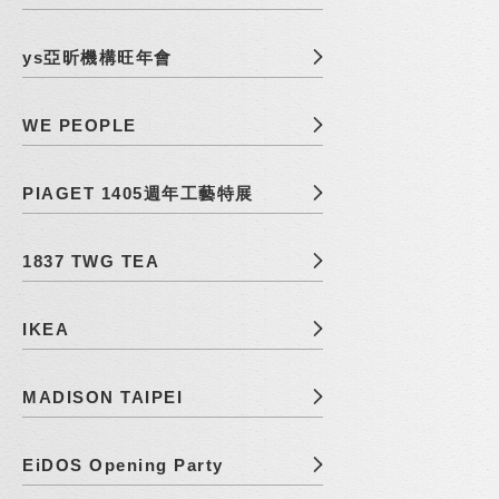
ys亞昕機構旺年會
WE PEOPLE
PIAGET 1405週年工藝特展
1837 TWG TEA
IKEA
MADISON TAIPEI
EiDOS Opening Party