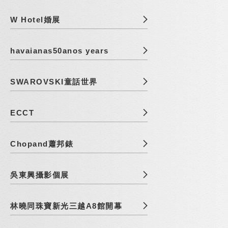
W Hotel婚展
havaianas50anos years
SWAROVSKI童話世界
ECCT
Chopand蕭邦錶
吳東興攝影個展
林曉同珠寶新光三越A8館開幕