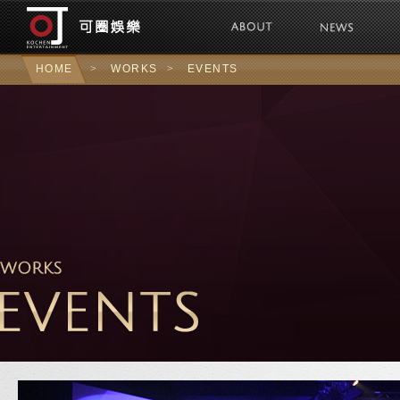
可圈娛樂Kochen 
HOME
>
WORKS
>
EVENTS