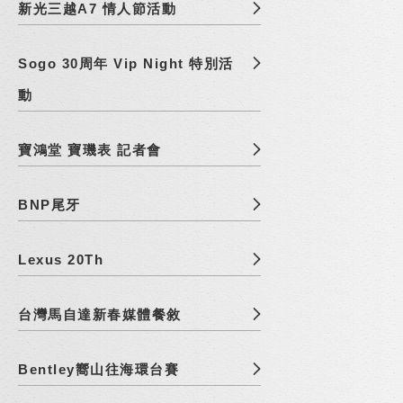
新光三越A7 情人節活動
Sogo 30周年 Vip Night 特別活
動
寶鴻堂 寶璣表 記者會
BNP尾牙
Lexus 20Th
台灣馬自達新春媒體餐敘
Bentley嚮山往海環台賽