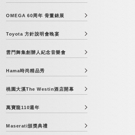
OMEGA 60周年 骨董錶展
Toyota 方針說明會晚宴
雲門舞集創辦人紀念音樂會
Hama時尚精品秀
桃園大溪The Westin酒店開幕
萬寶龍110週年
Maserati頒獎典禮