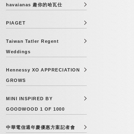
havaianas 趣你的哈瓦仕
PIAGET
Taiwan Tatler Regent
Weddings
Hennessy XO APPRECIATION
GROWS
MINI INSPIRED BY
GOODWOOD 1 OF 1000
中華電信週年慶優惠方案記者會