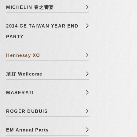
MICHELIN 春之饗宴
2014 GE TAIWAN YEAR END
PARTY
Hennessy XO
頂好 Wellcome
MASERATI
ROGER DUBUIS
EM Annual Party