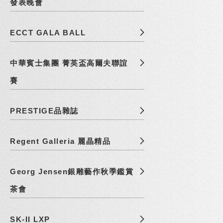
發表晚會
ECCT GALA BALL
中華賓士集團 菁英盃高爾夫聯誼
賽
PRESTIGE品雜誌
Regent Galleria 麗晶精品
Georg Jensen銀雕藝作秋季鑑賞
茶會
SK-II LXP