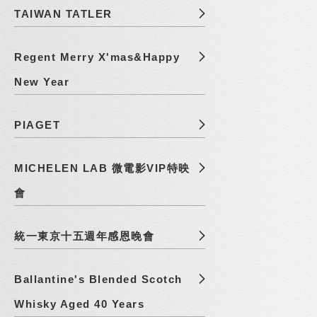
TAIWAN TATLER
Regent Merry X'mas&Happy
New Year
PIAGET
MICHELEN LAB 微電影VIP特映
會
統一東京十五週年感恩晚會
Ballantine's Blended Scotch
Whisky Aged 40 Years