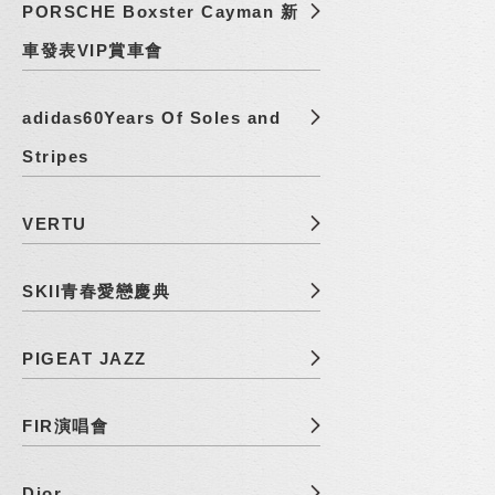
PORSCHE Boxster Cayman 新
車發表VIP賞車會
adidas60Years Of Soles and
Stripes
VERTU
SKII青春愛戀慶典
PIGEAT JAZZ
FIR演唱會
Dior