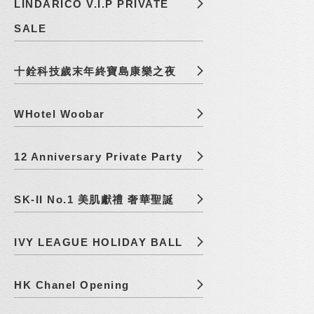
LINDARICO V.I.P PRIVATE
SALE
十銓科技歲末年終寶島康樂之夜
WHotel Woobar
12 Anniversary Private Party
SK-II No.1 美肌獻禮 奢華聖誕
IVY LEAGUE HOLIDAY BALL
HK Chanel Opening