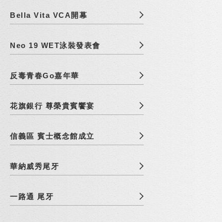
Bella Vita VCA開幕
Neo 19 WET泳裝發表會
反毒青春Go嘉年華
花旗銀行 尊榮貴賓饗宴
信義區 賓士概念館成立
華納威秀尾牙
一路通 尾牙