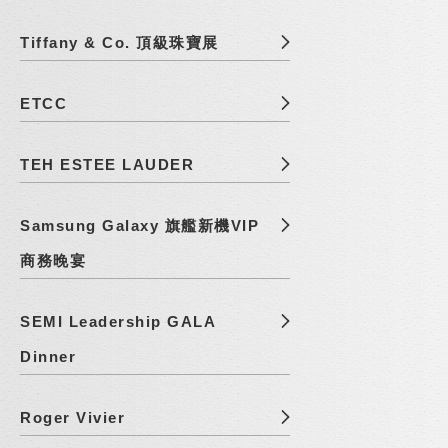
Tiffany & Co. 頂級珠寶展
ETCC
TEH ESTEE LAUDER
Samsung Galaxy 旗艦新機VIP
商務晚宴
SEMI Leadership GALA
Dinner
Roger Vivier