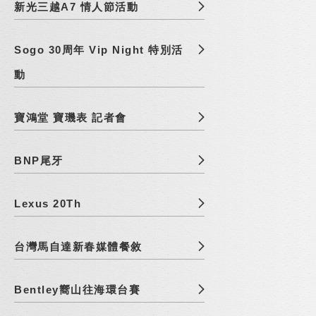
新光三越A7 情人節活動
Sogo 30周年 Vip Night 特別活
動
寶鴻堂 寶璣表 記者會
BNP尾牙
Lexus 20Th
台灣馬自達新春媒體餐敘
Bentley嚮山往海環台賽