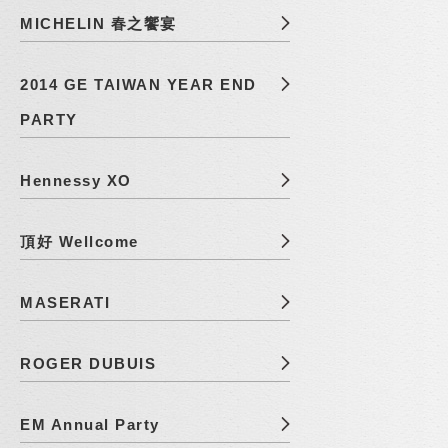
MICHELIN 春之饗宴
2014 GE TAIWAN YEAR END
PARTY
Hennessy XO
頂好 Wellcome
MASERATI
ROGER DUBUIS
EM Annual Party