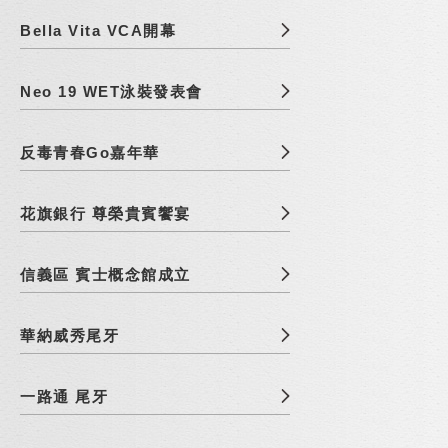
Bella Vita VCA開幕
Neo 19 WET泳裝發表會
反毒青春Go嘉年華
花旗銀行 尊榮貴賓饗宴
信義區 賓士概念館成立
華納威秀尾牙
一路通 尾牙