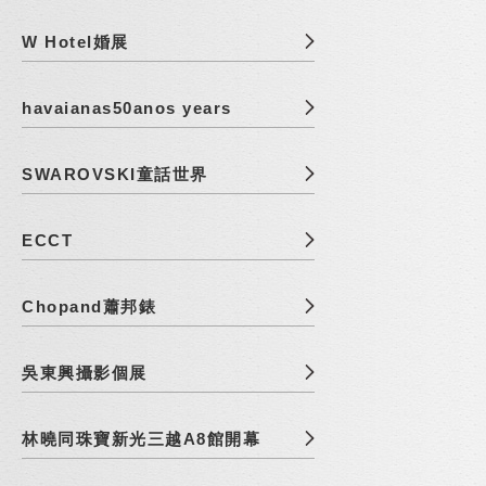
W Hotel婚展
havaianas50anos years
SWAROVSKI童話世界
ECCT
Chopand蕭邦錶
吳東興攝影個展
林曉同珠寶新光三越A8館開幕