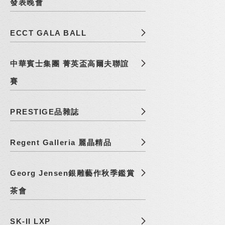
發表晚會
ECCT GALA BALL
中華賓士集團 菁英盃高爾夫聯誼
賽
PRESTIGE品雜誌
Regent Galleria 麗晶精品
Georg Jensen銀雕藝作秋季鑑賞
茶會
SK-II LXP