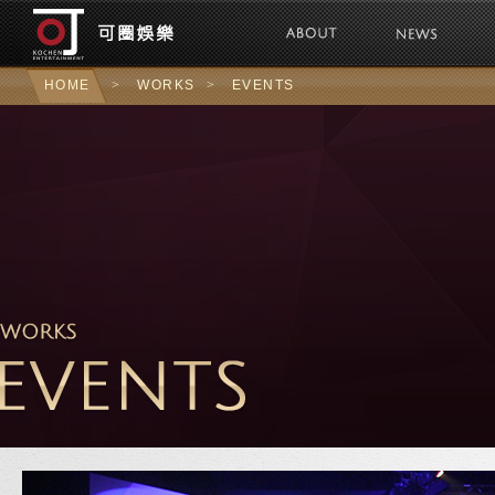
可圈娛樂Kochen 
HOME
>
WORKS
>
EVENTS