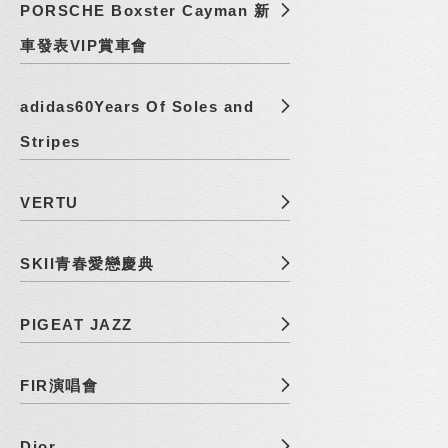
PORSCHE Boxster Cayman 新
車發表VIP賞車會
adidas60Years Of Soles and
Stripes
VERTU
SKII青春愛戀慶典
PIGEAT JAZZ
FIR演唱會
Dior