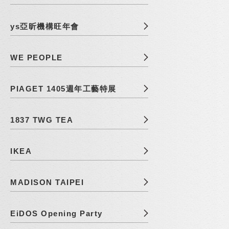
ys亞昕機構旺年會
WE PEOPLE
PIAGET 1405週年工藝特展
1837 TWG TEA
IKEA
MADISON TAIPEI
EiDOS Opening Party