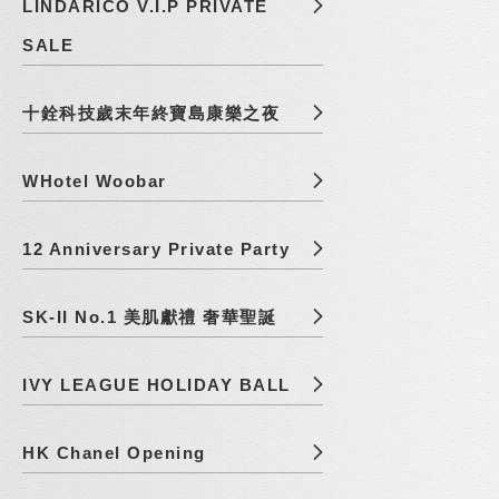
LINDARICO V.I.P PRIVATE
SALE
十銓科技歲末年終寶島康樂之夜
WHotel Woobar
12 Anniversary Private Party
SK-II No.1 美肌獻禮 奢華聖誕
IVY LEAGUE HOLIDAY BALL
HK Chanel Opening