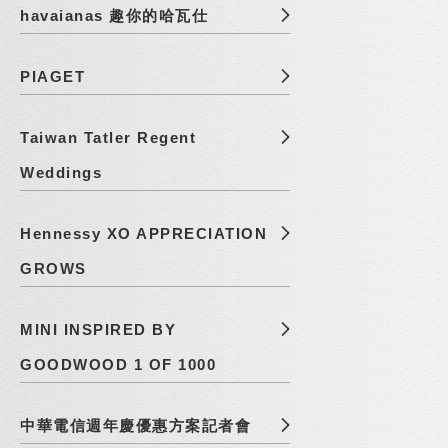
havaianas 趣你的哈瓦仕
PIAGET
Taiwan Tatler Regent
Weddings
Hennessy XO APPRECIATION
GROWS
MINI INSPIRED BY
GOODWOOD 1 OF 1000
中華電信週年慶優惠方案記者會