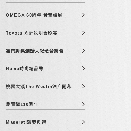
OMEGA 60周年 骨董錶展
Toyota 方針說明會晚宴
雲門舞集創辦人紀念音樂會
Hama時尚精品秀
桃園大溪The Westin酒店開幕
萬寶龍110週年
Maserati頒獎典禮