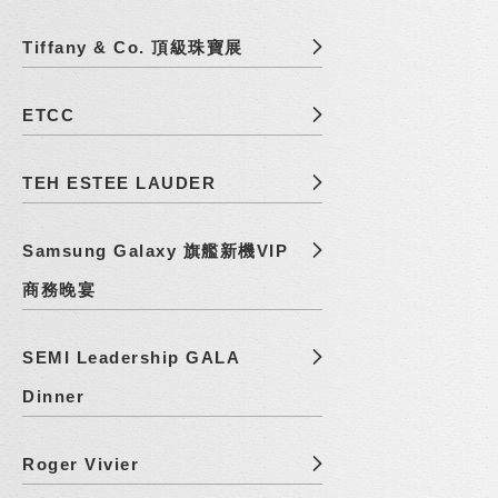
Tiffany & Co. 頂級珠寶展
ETCC
TEH ESTEE LAUDER
Samsung Galaxy 旗艦新機VIP
商務晚宴
SEMI Leadership GALA
Dinner
Roger Vivier