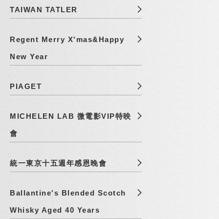
TAIWAN TATLER
Regent Merry X'mas&Happy
New Year
PIAGET
MICHELEN LAB 微電影VIP特映
會
統一東京十五週年感恩晚會
Ballantine's Blended Scotch
Whisky Aged 40 Years