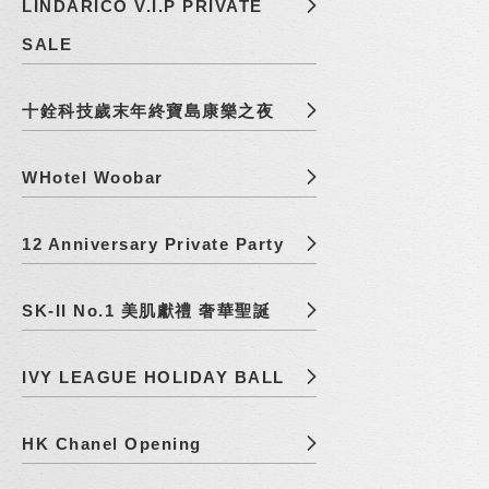
LINDARICO V.I.P PRIVATE
SALE
十銓科技歲末年終寶島康樂之夜
WHotel Woobar
12 Anniversary Private Party
SK-II No.1 美肌獻禮 奢華聖誕
IVY LEAGUE HOLIDAY BALL
HK Chanel Opening