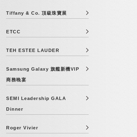
Tiffany & Co. 頂級珠寶展
ETCC
TEH ESTEE LAUDER
Samsung Galaxy 旗艦新機VIP
商務晚宴
SEMI Leadership GALA
Dinner
Roger Vivier