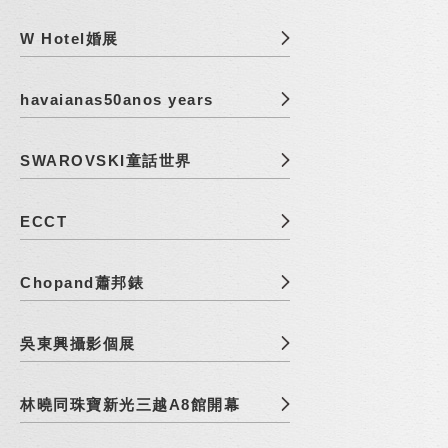
W Hotel婚展
havaianas50anos years
SWAROVSKI童話世界
ECCT
Chopand蕭邦錶
吳東興攝影個展
林曉同珠寶新光三越A8館開幕