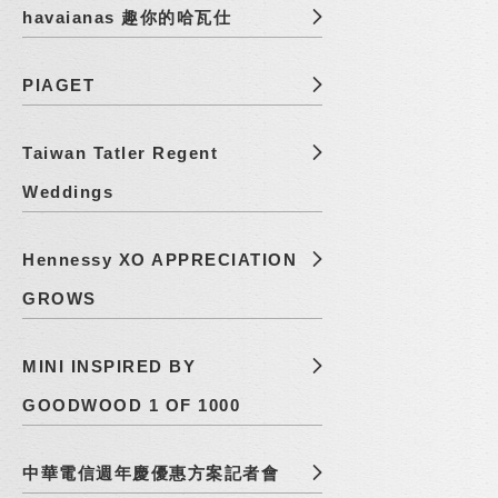
havaianas 趣你的哈瓦仕
PIAGET
Taiwan Tatler Regent
Weddings
Hennessy XO APPRECIATION
GROWS
MINI INSPIRED BY
GOODWOOD 1 OF 1000
中華電信週年慶優惠方案記者會