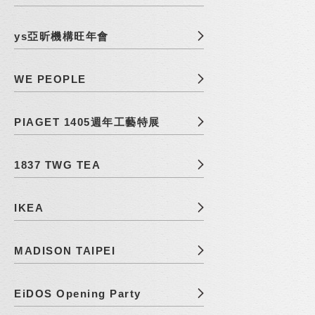
ys亞昕機構旺年會
WE PEOPLE
PIAGET 1405週年工藝特展
1837 TWG TEA
IKEA
MADISON TAIPEI
EiDOS Opening Party