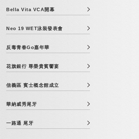
Bella Vita VCA開幕
Neo 19 WET泳裝發表會
反毒青春Go嘉年華
花旗銀行 尊榮貴賓饗宴
信義區 賓士概念館成立
華納威秀尾牙
一路通 尾牙