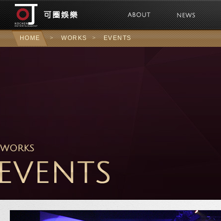
可圈娛樂Kochen 
HOME
>
WORKS
>
EVENTS