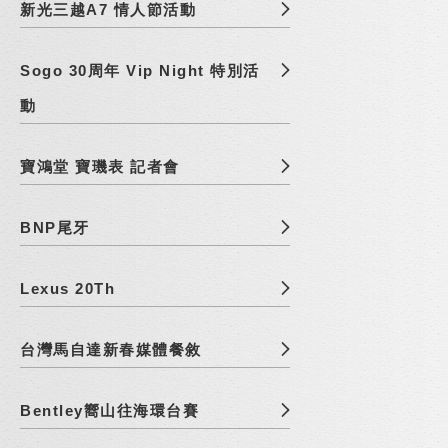
新光三越A7 情人節活動
Sogo 30周年 Vip Night 特別活
動
寶鴻堂 寶璣表 記者會
BNP尾牙
Lexus 20Th
台灣馬自達新春媒體餐敘
Bentley嚮山往海環台賽