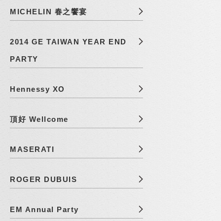
MICHELIN 春之饗宴
2014 GE TAIWAN YEAR END
PARTY
Hennessy XO
頂好 Wellcome
MASERATI
ROGER DUBUIS
EM Annual Party