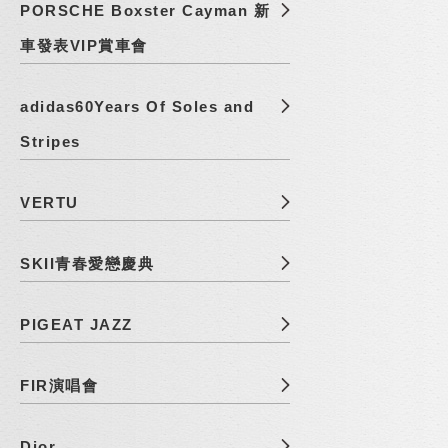
PORSCHE Boxster Cayman 新
車發表VIP賞車會
adidas60Years Of Soles and
Stripes
VERTU
SKII青春愛戀慶典
PIGEAT JAZZ
FIR演唱會
Dior