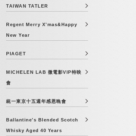
TAIWAN TATLER
Regent Merry X'mas&Happy
New Year
PIAGET
MICHELEN LAB 微電影VIP特映
會
統一東京十五週年感恩晚會
Ballantine's Blended Scotch
Whisky Aged 40 Years