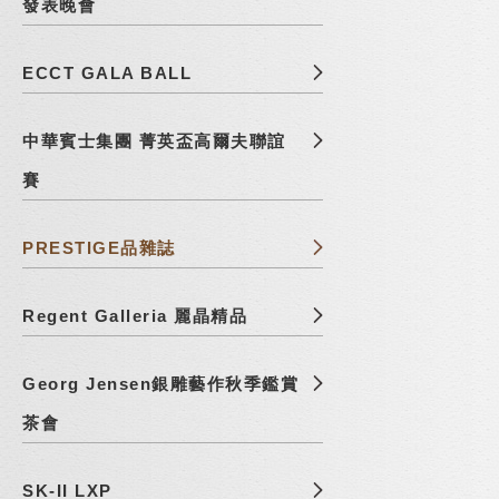
發表晚會
ECCT GALA BALL
中華賓士集團 菁英盃高爾夫聯誼
賽
PRESTIGE品雜誌
Regent Galleria 麗晶精品
Georg Jensen銀雕藝作秋季鑑賞
茶會
SK-II LXP