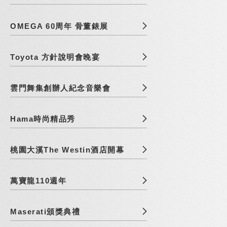
OMEGA 60周年 骨董錶展
Toyota 方針說明會晚宴
雲門舞集創辦人紀念音樂會
Hama時尚精品秀
桃園大溪The Westin酒店開幕
萬寶龍110週年
Maserati頒獎典禮