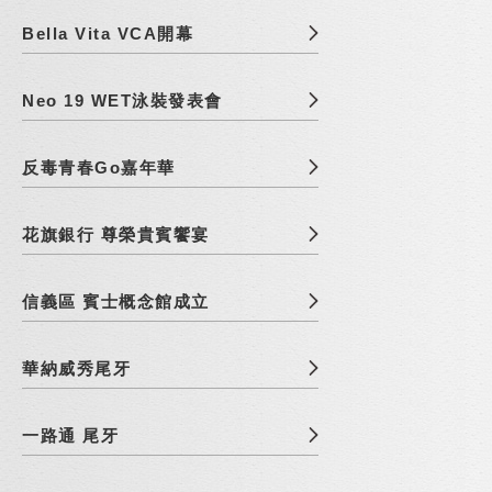
Bella Vita VCA開幕
Neo 19 WET泳裝發表會
反毒青春Go嘉年華
花旗銀行 尊榮貴賓饗宴
信義區 賓士概念館成立
華納威秀尾牙
一路通 尾牙