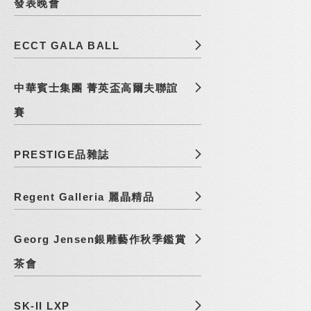
發表晚會
ECCT GALA BALL
中華賓士集團 菁英盃高爾夫聯誼
賽
PRESTIGE品雜誌
Regent Galleria 麗晶精品
Georg Jensen銀雕藝作秋季鑑賞
茶會
SK-II LXP