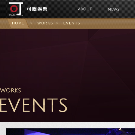
可圈娛樂Kochen 
HOME
>
WORKS
>
EVENTS