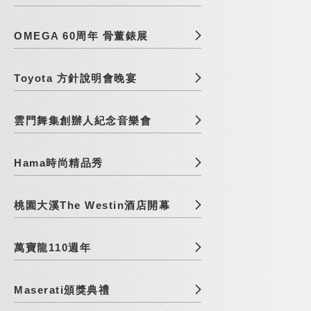
OMEGA 60周年 骨董錶展
Toyota 方針說明會晚宴
雲門舞集創辦人紀念音樂會
Hama時尚精品秀
桃園大溪The Westin酒店開幕
萬寶龍110週年
Maserati頒獎典禮