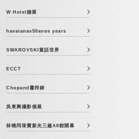
W Hotel婚展
havaianas50anos years
SWAROVSKI童話世界
ECCT
Chopand蕭邦錶
吳東興攝影個展
林曉同珠寶新光三越A8館開幕