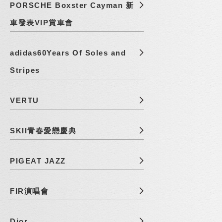
PORSCHE Boxster Cayman 新
車發表VIP賞車會
adidas60Years Of Soles and
Stripes
VERTU
SKII青春愛戀慶典
PIGEAT JAZZ
FIR演唱會
Dior