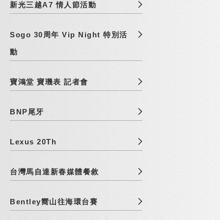
新光三越A7 情人節活動
Sogo 30周年 Vip Night 特別活
動
寶鴻堂 寶璣表 記者會
BNP尾牙
Lexus 20Th
台灣馬自達新春媒體餐敘
Bentley嚮山往海環台賽