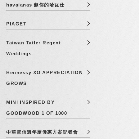
havaianas 趣你的哈瓦仕
PIAGET
Taiwan Tatler Regent
Weddings
Hennessy XO APPRECIATION
GROWS
MINI INSPIRED BY
GOODWOOD 1 OF 1000
中華電信週年慶優惠方案記者會