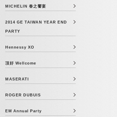
MICHELIN 春之饗宴
2014 GE TAIWAN YEAR END
PARTY
Hennessy XO
頂好 Wellcome
MASERATI
ROGER DUBUIS
EM Annual Party