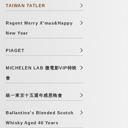
TAIWAN TATLER
Regent Merry X'mas&Happy
New Year
PIAGET
MICHELEN LAB 微電影VIP特映
會
統一東京十五週年感恩晚會
Ballantine's Blended Scotch
Whisky Aged 40 Years