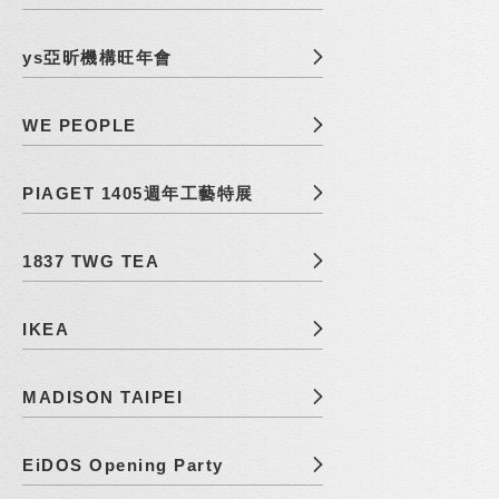
ys亞昕機構旺年會
WE PEOPLE
PIAGET 1405週年工藝特展
1837 TWG TEA
IKEA
MADISON TAIPEI
EiDOS Opening Party