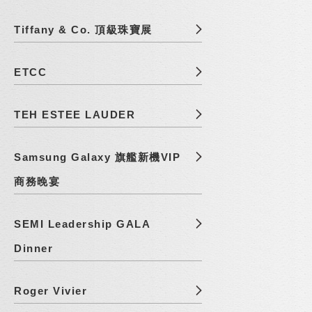
Tiffany & Co. 頂級珠寶展
ETCC
TEH ESTEE LAUDER
Samsung Galaxy 旗艦新機VIP
商務晚宴
SEMI Leadership GALA
Dinner
Roger Vivier