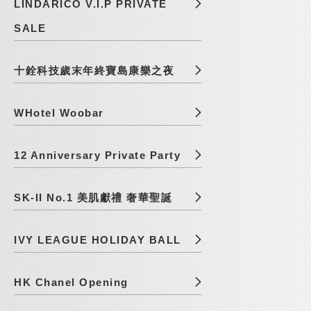
LINDARICO V.I.P PRIVATE
SALE
十銓科技歲末年終寶島康樂之夜
WHotel Woobar
12 Anniversary Private Party
SK-II No.1 美肌獻禮 奢華聖誕
IVY LEAGUE HOLIDAY BALL
HK Chanel Opening