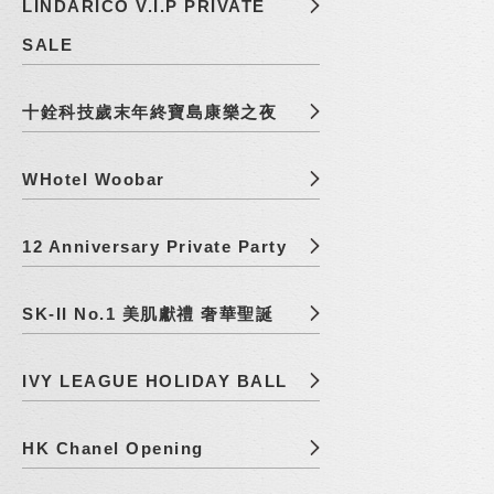
LINDARICO V.I.P PRIVATE
SALE
十銓科技歲末年終寶島康樂之夜
WHotel Woobar
12 Anniversary Private Party
SK-II No.1 美肌獻禮 奢華聖誕
IVY LEAGUE HOLIDAY BALL
HK Chanel Opening