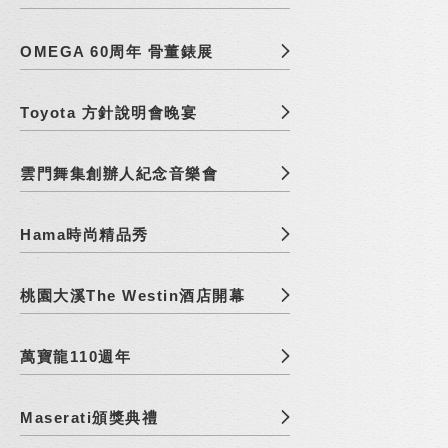
OMEGA 60周年 骨董錶展
Toyota 方針說明會晚宴
雲門舞集創辦人紀念音樂會
Hama時尚精品秀
桃園大溪The Westin酒店開幕
萬寶龍110週年
Maserati頒獎典禮