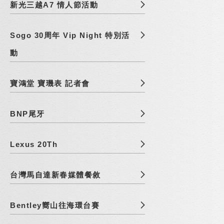
新光三越A7 情人節活動
Sogo 30周年 Vip Night 特別活
動
寶鴻堂 寶璣表 記者會
BNP尾牙
Lexus 20Th
台灣馬自達新春媒體餐敘
Bentley嚮山往海環台賽