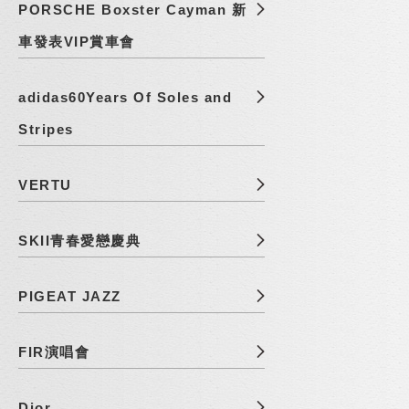
PORSCHE Boxster Cayman 新
車發表VIP賞車會
adidas60Years Of Soles and
Stripes
VERTU
SKII青春愛戀慶典
PIGEAT JAZZ
FIR演唱會
Dior