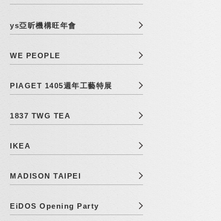
ys亞昕機構旺年會
WE PEOPLE
PIAGET 1405週年工藝特展
1837 TWG TEA
IKEA
MADISON TAIPEI
EiDOS Opening Party