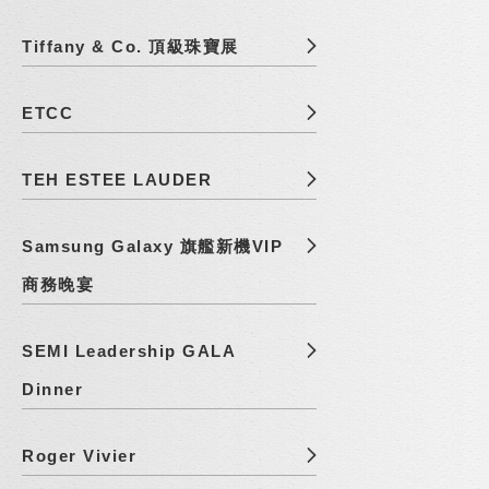
Tiffany & Co. 頂級珠寶展
ETCC
TEH ESTEE LAUDER
Samsung Galaxy 旗艦新機VIP
商務晚宴
SEMI Leadership GALA
Dinner
Roger Vivier