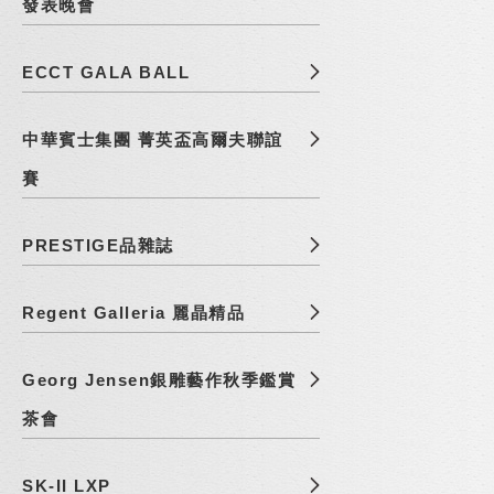
發表晚會
ECCT GALA BALL
中華賓士集團 菁英盃高爾夫聯誼
賽
PRESTIGE品雜誌
Regent Galleria 麗晶精品
Georg Jensen銀雕藝作秋季鑑賞
茶會
SK-II LXP