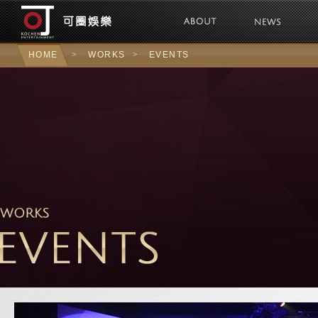
可圈娛樂Kochen 
HOME
>
WORKS
>
EVENTS