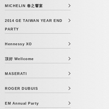
MICHELIN 春之饗宴
2014 GE TAIWAN YEAR END
PARTY
Hennessy XO
頂好 Wellcome
MASERATI
ROGER DUBUIS
EM Annual Party