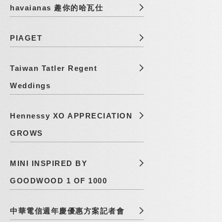
havaianas 趣你的哈瓦仕
PIAGET
Taiwan Tatler Regent
Weddings
Hennessy XO APPRECIATION
GROWS
MINI INSPIRED BY
GOODWOOD 1 OF 1000
中華電信週年慶優惠方案記者會