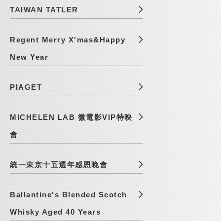
TAIWAN TATLER
Regent Merry X'mas&Happy
New Year
PIAGET
MICHELEN LAB 微電影VIP特映
會
統一東京十五週年感恩晚會
Ballantine's Blended Scotch
Whisky Aged 40 Years