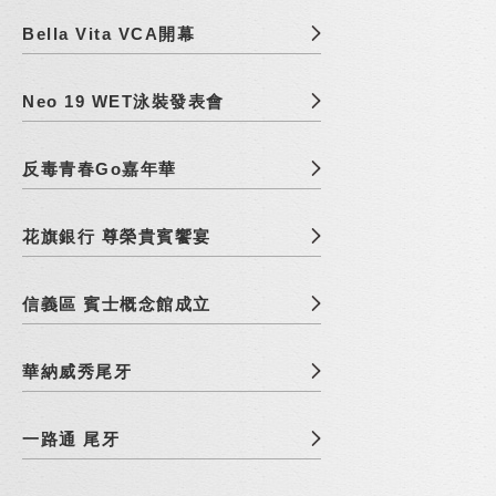
Bella Vita VCA開幕
Neo 19 WET泳裝發表會
反毒青春Go嘉年華
花旗銀行 尊榮貴賓饗宴
信義區 賓士概念館成立
華納威秀尾牙
一路通 尾牙