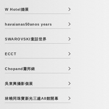
W Hotel婚展
havaianas50anos years
SWAROVSKI童話世界
ECCT
Chopand蕭邦錶
吳東興攝影個展
林曉同珠寶新光三越A8館開幕