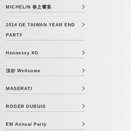
MICHELIN 春之饗宴
2014 GE TAIWAN YEAR END
PARTY
Hennessy XO
頂好 Wellcome
MASERATI
ROGER DUBUIS
EM Annual Party