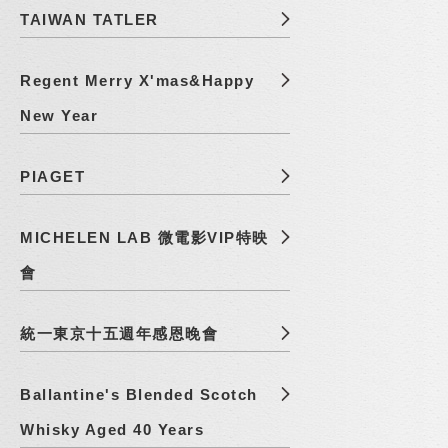
TAIWAN TATLER
Regent Merry X'mas&Happy
New Year
PIAGET
MICHELEN LAB 微電影VIP特映
會
統一東京十五週年感恩晚會
Ballantine's Blended Scotch
Whisky Aged 40 Years