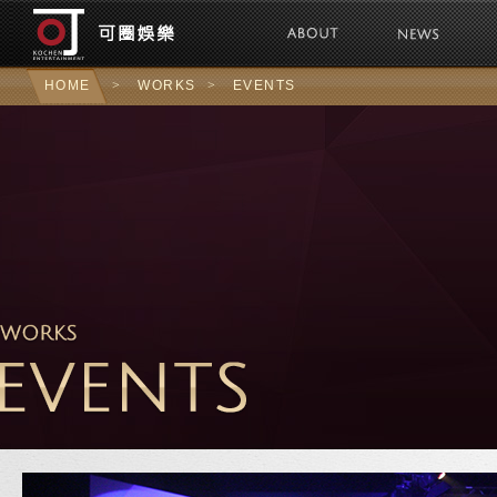
可圈娛樂Kochen 
HOME
>
WORKS
>
EVENTS