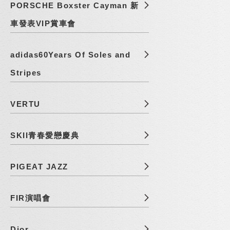
PORSCHE Boxster Cayman 新
車發表VIP賞車會
adidas60Years Of Soles and
Stripes
VERTU
SKII青春愛戀慶典
PIGEAT JAZZ
FIR演唱會
Dior