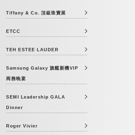
Tiffany & Co. 頂級珠寶展
ETCC
TEH ESTEE LAUDER
Samsung Galaxy 旗艦新機VIP
商務晚宴
SEMI Leadership GALA
Dinner
Roger Vivier