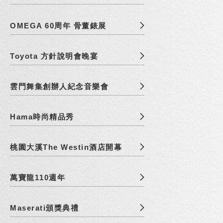
OMEGA 60周年 骨董錶展
Toyota 方針說明會晚宴
雲門舞集創辦人紀念音樂會
Hama時尚精品秀
桃園大溪The Westin酒店開幕
萬寶龍110週年
Maserati頒獎典禮