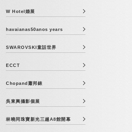
W Hotel婚展
havaianas50anos years
SWAROVSKI童話世界
ECCT
Chopand蕭邦錶
吳東興攝影個展
林曉同珠寶新光三越A8館開幕