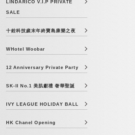
LINDARICO V.I.P PRIVATE
SALE
十銓科技歲末年終寶島康樂之夜
WHotel Woobar
12 Anniversary Private Party
SK-II No.1 美肌獻禮 奢華聖誕
IVY LEAGUE HOLIDAY BALL
HK Chanel Opening