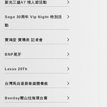
新光三越A7 情人節活動
Sogo 30周年 Vip Night 特別活
動
寶鴻堂 寶璣表 記者會
BNP尾牙
Lexus 20Th
台灣馬自達新春媒體餐敘
Bentley嚮山往海環台賽