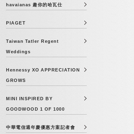
havaianas 趣你的哈瓦仕
PIAGET
Taiwan Tatler Regent
Weddings
Hennessy XO APPRECIATION
GROWS
MINI INSPIRED BY
GOODWOOD 1 OF 1000
中華電信週年慶優惠方案記者會