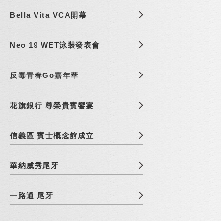
Bella Vita VCA開幕
Neo 19 WET泳裝發表會
反毒青春Go嘉年華
花旗銀行 尊榮貴賓饗宴
信義區 賓士概念館成立
華納威秀尾牙
一路通 尾牙