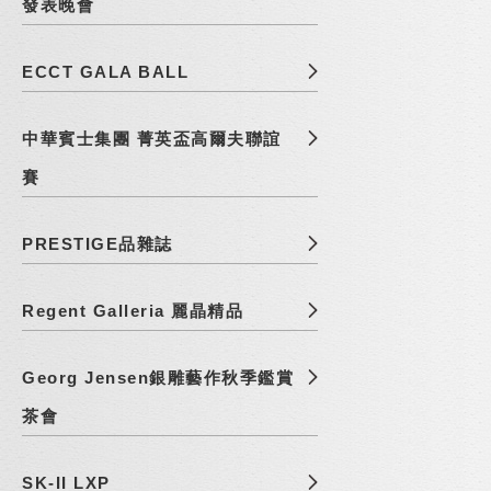
發表晚會
ECCT GALA BALL
中華賓士集團 菁英盃高爾夫聯誼
賽
PRESTIGE品雜誌
Regent Galleria 麗晶精品
Georg Jensen銀雕藝作秋季鑑賞
茶會
SK-II LXP