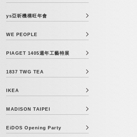
ys亞昕機構旺年會
WE PEOPLE
PIAGET 1405週年工藝特展
1837 TWG TEA
IKEA
MADISON TAIPEI
EiDOS Opening Party