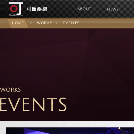
可圈娛樂Kochen 
HOME
>
WORKS
>
EVENTS