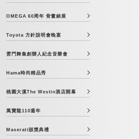
OMEGA 60周年 骨董錶展
Toyota 方針說明會晚宴
雲門舞集創辦人紀念音樂會
Hama時尚精品秀
桃園大溪The Westin酒店開幕
萬寶龍110週年
Maserati頒獎典禮