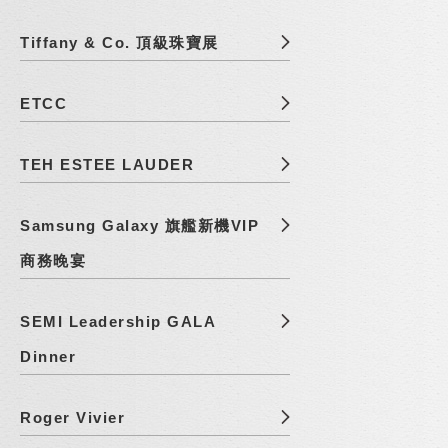
Tiffany & Co. 頂級珠寶展
ETCC
TEH ESTEE LAUDER
Samsung Galaxy 旗艦新機VIP
商務晚宴
SEMI Leadership GALA
Dinner
Roger Vivier