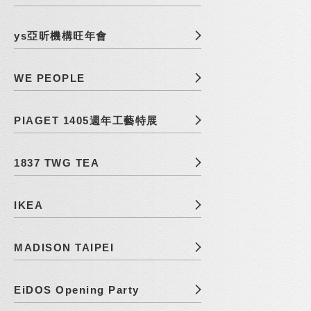
ys亞昕機構旺年會
WE PEOPLE
PIAGET 1405週年工藝特展
1837 TWG TEA
IKEA
MADISON TAIPEI
EiDOS Opening Party