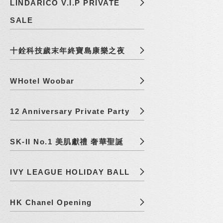
LINDARICO V.I.P PRIVATE
SALE
十銓科技歲末年終寶島康樂之夜
WHotel Woobar
12 Anniversary Private Party
SK-II No.1 美肌獻禮 奢華聖誕
IVY LEAGUE HOLIDAY BALL
HK Chanel Opening