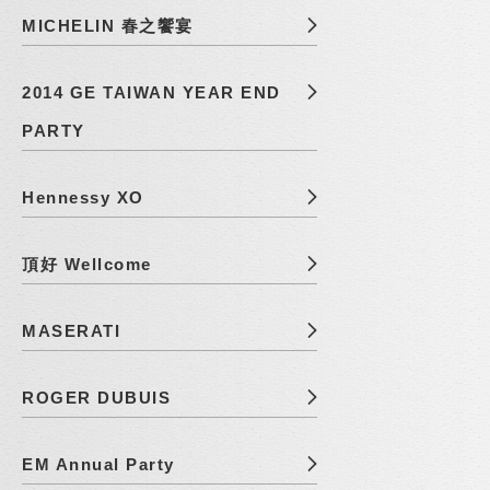
MICHELIN 春之饗宴
2014 GE TAIWAN YEAR END
PARTY
Hennessy XO
頂好 Wellcome
MASERATI
ROGER DUBUIS
EM Annual Party