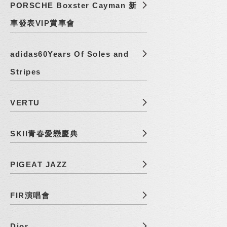
PORSCHE Boxster Cayman 新
車發表VIP賞車會
adidas60Years Of Soles and
Stripes
VERTU
SKII青春愛戀慶典
PIGEAT JAZZ
FIR演唱會
Dior