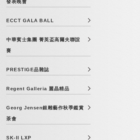
發表晚會
ECCT GALA BALL
中華賓士集團 菁英盃高爾夫聯誼
賽
PRESTIGE品雜誌
Regent Galleria 麗晶精品
Georg Jensen銀雕藝作秋季鑑賞
茶會
SK-II LXP