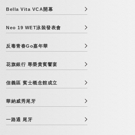
Bella Vita VCA開幕
Neo 19 WET泳裝發表會
反毒青春Go嘉年華
花旗銀行 尊榮貴賓饗宴
信義區 賓士概念館成立
華納威秀尾牙
一路通 尾牙