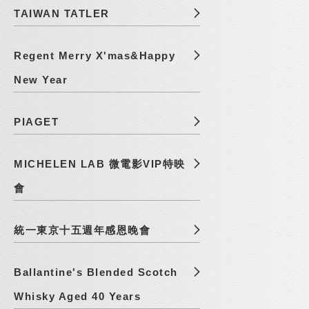
TAIWAN TATLER
Regent Merry X'mas&Happy
New Year
PIAGET
MICHELEN LAB 微電影VIP特映
會
統一東京十五週年感恩晚會
Ballantine's Blended Scotch
Whisky Aged 40 Years