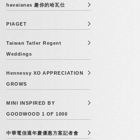
havaianas 趣你的哈瓦仕
PIAGET
Taiwan Tatler Regent
Weddings
Hennessy XO APPRECIATION
GROWS
MINI INSPIRED BY
GOODWOOD 1 OF 1000
中華電信週年慶優惠方案記者會