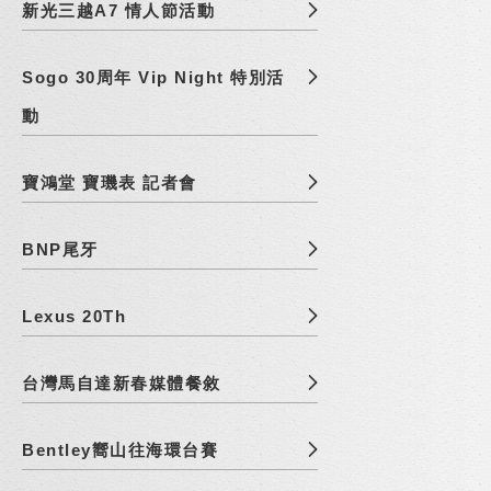
新光三越A7 情人節活動
Sogo 30周年 Vip Night 特別活
動
寶鴻堂 寶璣表 記者會
BNP尾牙
Lexus 20Th
台灣馬自達新春媒體餐敘
Bentley嚮山往海環台賽