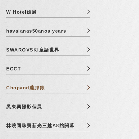
W Hotel婚展
havaianas50anos years
SWAROVSKI童話世界
ECCT
Chopand蕭邦錶
吳東興攝影個展
林曉同珠寶新光三越A8館開幕