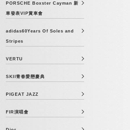
PORSCHE Boxster Cayman 新
車發表VIP賞車會
adidas60Years Of Soles and
Stripes
VERTU
SKII青春愛戀慶典
PIGEAT JAZZ
FIR演唱會
Dior