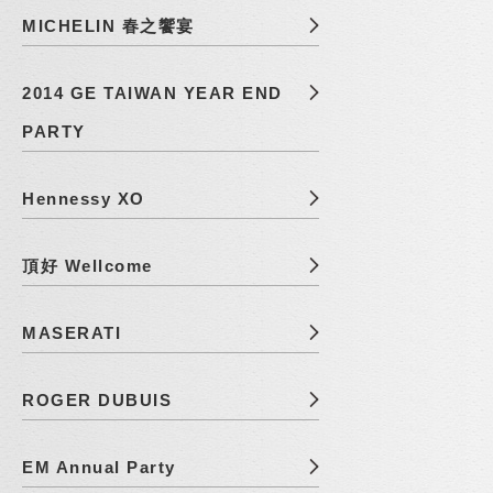
MICHELIN 春之饗宴
2014 GE TAIWAN YEAR END
PARTY
Hennessy XO
頂好 Wellcome
MASERATI
ROGER DUBUIS
EM Annual Party