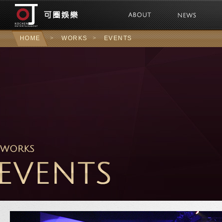
可圈娛樂Kochen 
HOME
>
WORKS
>
EVENTS