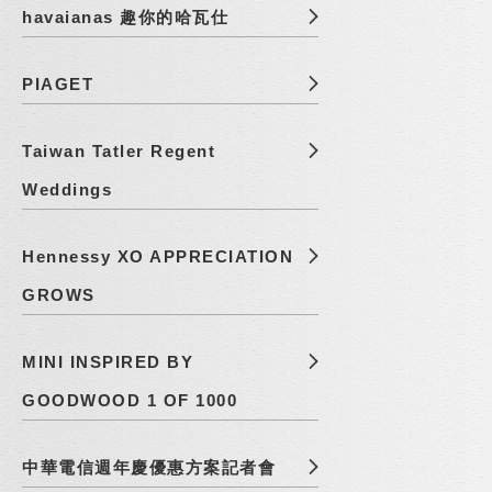
havaianas 趣你的哈瓦仕
PIAGET
Taiwan Tatler Regent
Weddings
Hennessy XO APPRECIATION
GROWS
MINI INSPIRED BY
GOODWOOD 1 OF 1000
中華電信週年慶優惠方案記者會