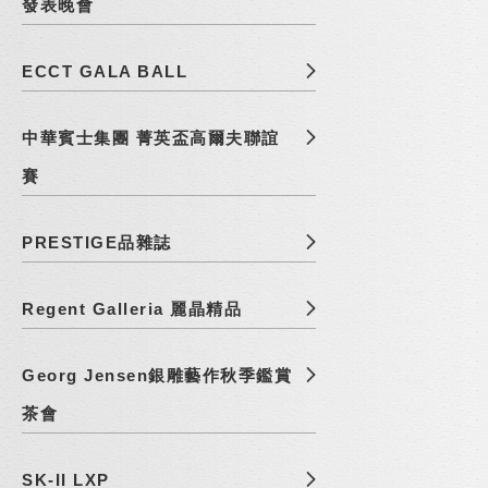
發表晚會
ECCT GALA BALL
中華賓士集團 菁英盃高爾夫聯誼
賽
PRESTIGE品雜誌
Regent Galleria 麗晶精品
Georg Jensen銀雕藝作秋季鑑賞
茶會
SK-II LXP