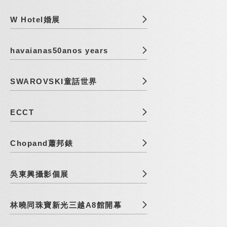
W Hotel婚展
havaianas50anos years
SWAROVSKI童話世界
ECCT
Chopand蕭邦錶
吳東興攝影個展
林曉同珠寶新光三越A8館開幕