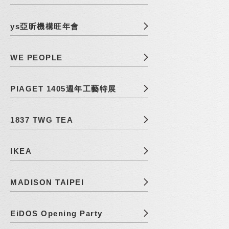
ys亞昕機構旺年會
WE PEOPLE
PIAGET 1405週年工藝特展
1837 TWG TEA
IKEA
MADISON TAIPEI
EiDOS Opening Party