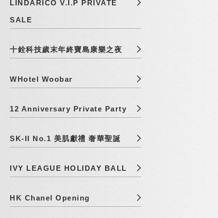
LINDARICO V.I.P PRIVATE
SALE
十銓科技歲末年終寶島康樂之夜
WHotel Woobar
12 Anniversary Private Party
SK-II No.1 美肌獻禮 奢華聖誕
IVY LEAGUE HOLIDAY BALL
HK Chanel Opening