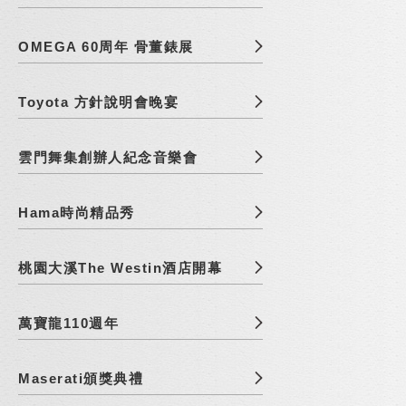
OMEGA 60周年 骨董錶展
Toyota 方針說明會晚宴
雲門舞集創辦人紀念音樂會
Hama時尚精品秀
桃園大溪The Westin酒店開幕
萬寶龍110週年
Maserati頒獎典禮