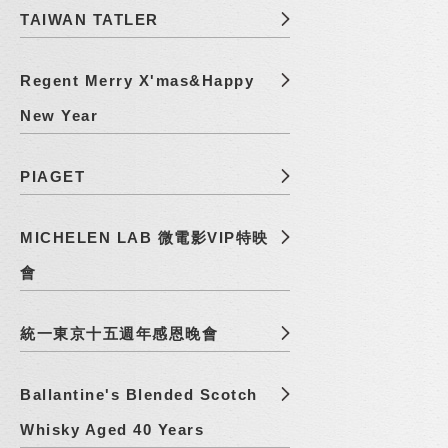
TAIWAN TATLER
Regent Merry X'mas&Happy
New Year
PIAGET
MICHELEN LAB 微電影VIP特映
會
統一東京十五週年感恩晚會
Ballantine's Blended Scotch
Whisky Aged 40 Years