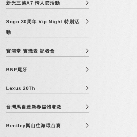
新光三越A7 情人節活動
Sogo 30周年 Vip Night 特別活
動
寶鴻堂 寶璣表 記者會
BNP尾牙
Lexus 20Th
台灣馬自達新春媒體餐敘
Bentley嚮山往海環台賽