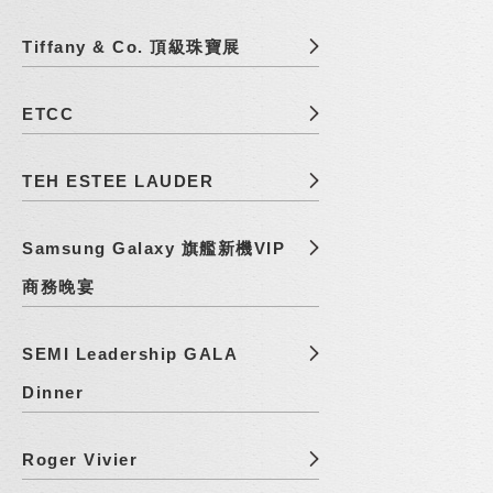
Tiffany & Co. 頂級珠寶展
ETCC
TEH ESTEE LAUDER
Samsung Galaxy 旗艦新機VIP
商務晚宴
SEMI Leadership GALA
Dinner
Roger Vivier