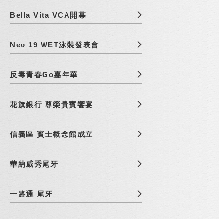
Bella Vita VCA開幕
Neo 19 WET泳裝發表會
反毒青春Go嘉年華
花旗銀行 尊榮貴賓饗宴
信義區 賓士概念館成立
華納威秀尾牙
一路通 尾牙