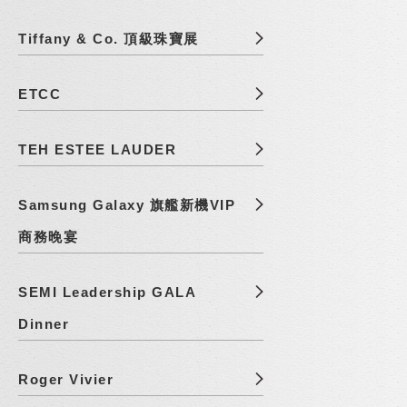
Tiffany & Co. 頂級珠寶展
ETCC
TEH ESTEE LAUDER
Samsung Galaxy 旗艦新機VIP
商務晚宴
SEMI Leadership GALA
Dinner
Roger Vivier