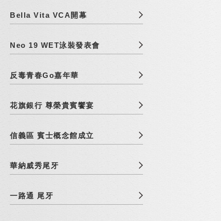
Bella Vita VCA開幕
Neo 19 WET泳裝發表會
反毒青春Go嘉年華
花旗銀行 尊榮貴賓饗宴
信義區 賓士概念館成立
華納威秀尾牙
一路通 尾牙