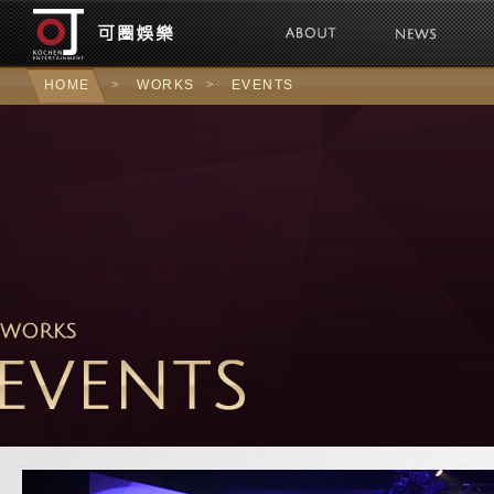
可圈娛樂Kochen 
HOME
>
WORKS
>
EVENTS