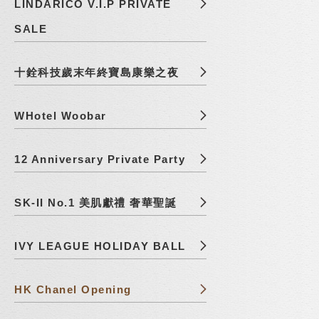
LINDARICO V.I.P PRIVATE
SALE
十銓科技歲末年終寶島康樂之夜
WHotel Woobar
12 Anniversary Private Party
SK-II No.1 美肌獻禮 奢華聖誕
IVY LEAGUE HOLIDAY BALL
HK Chanel Opening