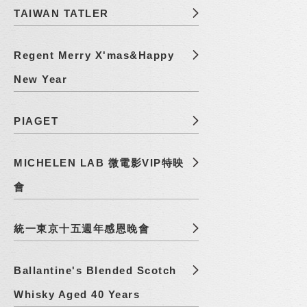
TAIWAN TATLER
Regent Merry X'mas&Happy
New Year
PIAGET
MICHELEN LAB 微電影VIP特映
會
統一東京十五週年感恩晚會
Ballantine's Blended Scotch
Whisky Aged 40 Years