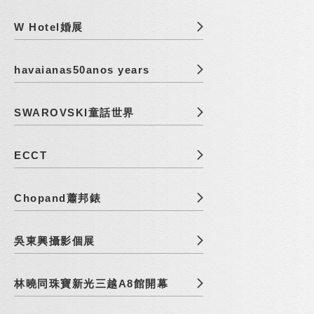
W Hotel婚展
havaianas50anos years
SWAROVSKI童話世界
ECCT
Chopand蕭邦錶
吳東興攝影個展
林曉同珠寶新光三越A8館開幕