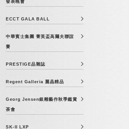
發表晚會
ECCT GALA BALL
中華賓士集團 菁英盃高爾夫聯誼
賽
PRESTIGE品雜誌
Regent Galleria 麗晶精品
Georg Jensen銀雕藝作秋季鑑賞
茶會
SK-II LXP