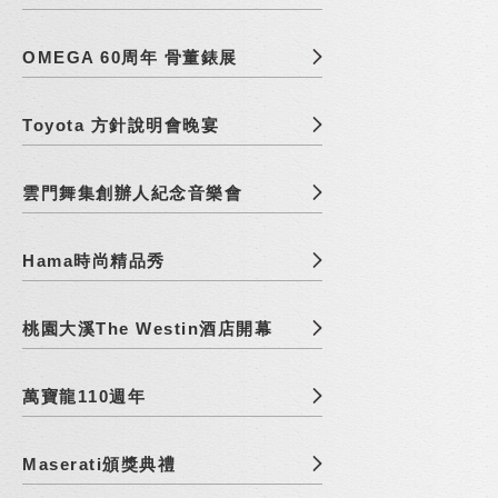
OMEGA 60周年 骨董錶展
Toyota 方針說明會晚宴
雲門舞集創辦人紀念音樂會
Hama時尚精品秀
桃園大溪The Westin酒店開幕
萬寶龍110週年
Maserati頒獎典禮