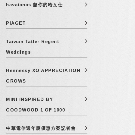
havaianas 趣你的哈瓦仕
PIAGET
Taiwan Tatler Regent
Weddings
Hennessy XO APPRECIATION
GROWS
MINI INSPIRED BY
GOODWOOD 1 OF 1000
中華電信週年慶優惠方案記者會