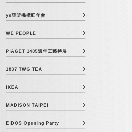
ys亞昕機構旺年會
WE PEOPLE
PIAGET 1405週年工藝特展
1837 TWG TEA
IKEA
MADISON TAIPEI
EiDOS Opening Party