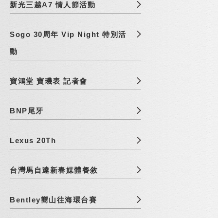
新光三越A7 情人節活動
Sogo 30周年 Vip Night 特別活
動
寶鴻堂 寶璣表 記者會
BNP尾牙
Lexus 20Th
台灣馬自達新春媒體餐敘
Bentley嚮山往海環台賽