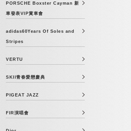
PORSCHE Boxster Cayman 新
車發表VIP賞車會
adidas60Years Of Soles and
Stripes
VERTU
SKII青春愛戀慶典
PIGEAT JAZZ
FIR演唱會
Dior