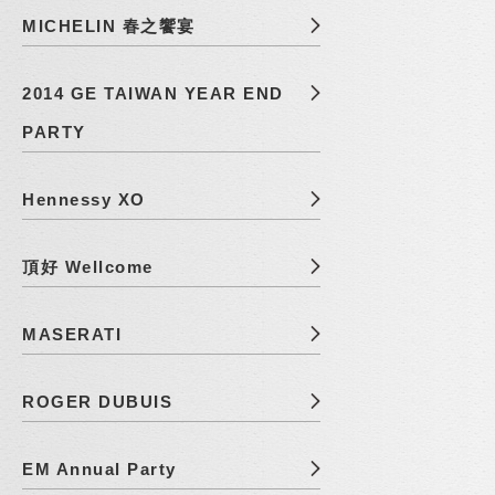
MICHELIN 春之饗宴
2014 GE TAIWAN YEAR END
PARTY
Hennessy XO
頂好 Wellcome
MASERATI
ROGER DUBUIS
EM Annual Party