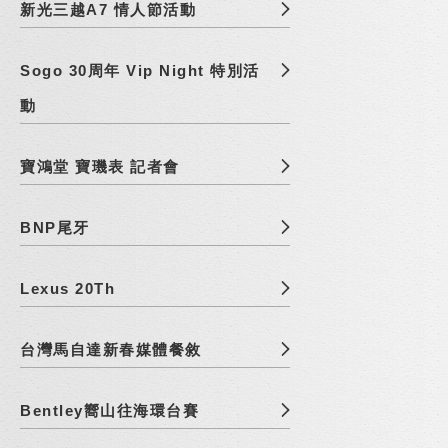
新光三越A7 情人節活動
Sogo 30周年 Vip Night 特別活
動
寶鴻堂 寶璣表 記者會
BNP尾牙
Lexus 20Th
台灣馬自達新春媒體餐敘
Bentley嚮山往海環台賽