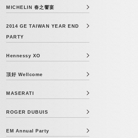
MICHELIN 春之饗宴
2014 GE TAIWAN YEAR END
PARTY
Hennessy XO
頂好 Wellcome
MASERATI
ROGER DUBUIS
EM Annual Party