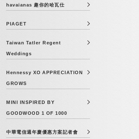
havaianas 趣你的哈瓦仕
PIAGET
Taiwan Tatler Regent
Weddings
Hennessy XO APPRECIATION
GROWS
MINI INSPIRED BY
GOODWOOD 1 OF 1000
中華電信週年慶優惠方案記者會