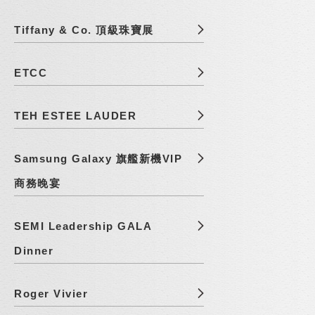
Tiffany & Co. 頂級珠寶展
ETCC
TEH ESTEE LAUDER
Samsung Galaxy 旗艦新機VIP
商務晚宴
SEMI Leadership GALA
Dinner
Roger Vivier