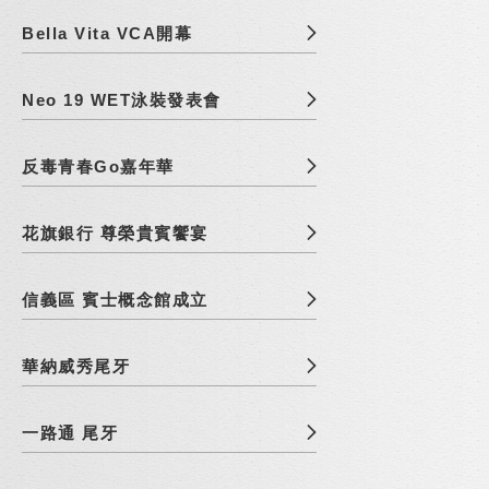
Bella Vita VCA開幕
Neo 19 WET泳裝發表會
反毒青春Go嘉年華
花旗銀行 尊榮貴賓饗宴
信義區 賓士概念館成立
華納威秀尾牙
一路通 尾牙