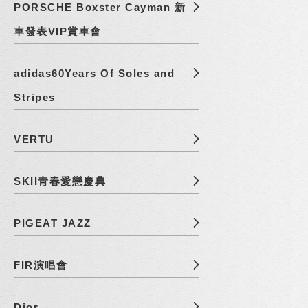
PORSCHE Boxster Cayman 新
車發表VIP賞車會
adidas60Years Of Soles and
Stripes
VERTU
SKII青春愛戀慶典
PIGEAT JAZZ
FIR演唱會
Dior