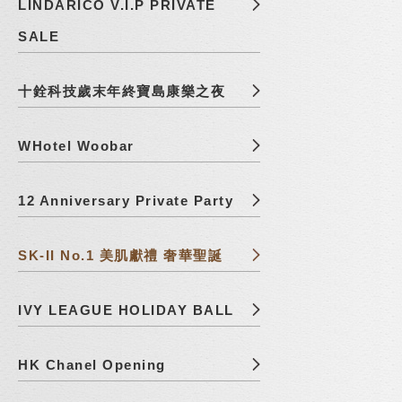
LINDARICO V.I.P PRIVATE
SALE
十銓科技歲末年終寶島康樂之夜
WHotel Woobar
12 Anniversary Private Party
SK-II No.1 美肌獻禮 奢華聖誕
IVY LEAGUE HOLIDAY BALL
HK Chanel Opening