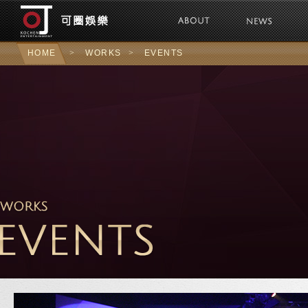
可圈娛樂Kochen 
HOME
>
WORKS
>
EVENTS