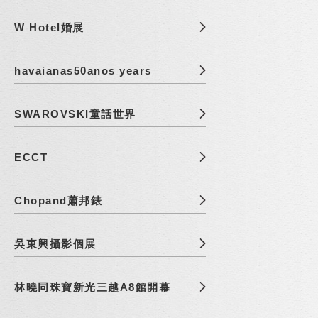
W Hotel婚展
havaianas50anos years
SWAROVSKI童話世界
ECCT
Chopand蕭邦錶
吳東興攝影個展
林曉同珠寶新光三越A8館開幕