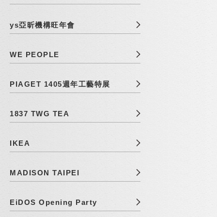
ys亞昕機構旺年會
WE PEOPLE
PIAGET 1405週年工藝特展
1837 TWG TEA
IKEA
MADISON TAIPEI
EiDOS Opening Party