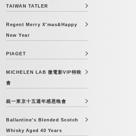
TAIWAN TATLER
Regent Merry X'mas&Happy
New Year
PIAGET
MICHELEN LAB 微電影VIP特映
會
統一東京十五週年感恩晚會
Ballantine's Blended Scotch
Whisky Aged 40 Years