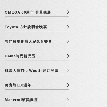
OMEGA 60周年 骨董錶展
Toyota 方針說明會晚宴
雲門舞集創辦人紀念音樂會
Hama時尚精品秀
桃園大溪The Westin酒店開幕
萬寶龍110週年
Maserati頒獎典禮