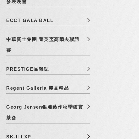
發表晚會
ECCT GALA BALL
中華賓士集團 菁英盃高爾夫聯誼
賽
PRESTIGE品雜誌
Regent Galleria 麗晶精品
Georg Jensen銀雕藝作秋季鑑賞
茶會
SK-II LXP